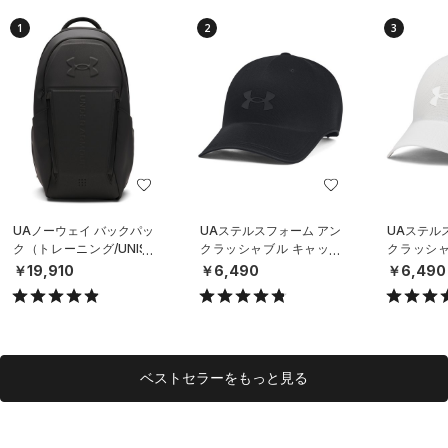
1
2
3
UAノーウェイ バックパッ
UAステルスフォーム アン
UAステル
ク（トレーニング/UNISE
クラッシャブル キャップ
クラッシャ
X）
（ライフスタイル/UNISE
（ライフスタ
￥19,910
￥6,490
￥6,490
X）
X）
ベストセラーをもっと見る