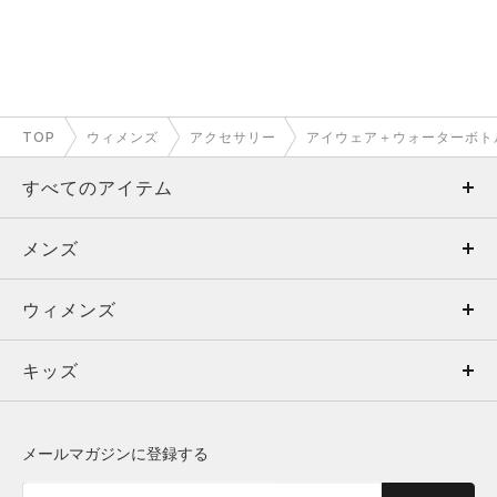
TOP
ウィメンズ
アクセサリー
アイウェア＋ウォーターボト
すべてのアイテム
メンズ
メンズ
ウィメンズ
トップス
ウィメンズ
キッズ
トップス
ボトムス
キッズ
トップス
ボトムス
シューズ
シューズ
メールマガジンに登録する
ボトムス
シューズ
アクセサリー