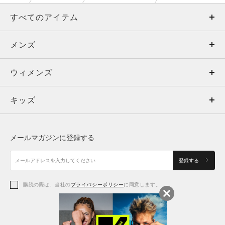
すべてのアイテム
メンズ
メンズ
ウィメンズ
トップス
ウィメンズ
キッズ
トップス
ボトムス
キッズ
トップス
ボトムス
シューズ
シューズ
メールマガジンに登録する
ボトムス
シューズ
アクセサリー
アクセサリー
登録する
シューズ
アクセサリー
購読の際は、当社の
プライバシーポリシー
に同意します。
アクセサリー
スポーツブラ