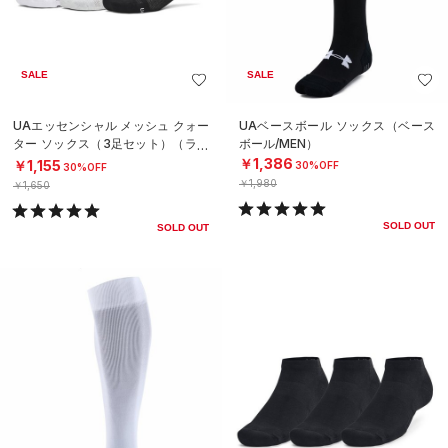
SALE
SALE
UAエッセンシャル メッシュ クォー
UAベースボール ソックス（ベース
ター ソックス（3足セット）（ライ
ボール/MEN）
フスタイル/UNISEX）
￥1,386
￥1,155
30%OFF
30%OFF
￥1,980
￥1,650
SOLD OUT
SOLD OUT