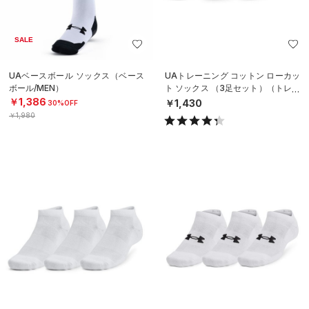
SALE
UAベースボール ソックス（ベース
UAトレーニング コットン ローカッ
ボール/MEN）
ト ソックス （3足セット）（トレー
ニング/UNISEX）
￥1,386
￥1,430
30%OFF
￥1,980