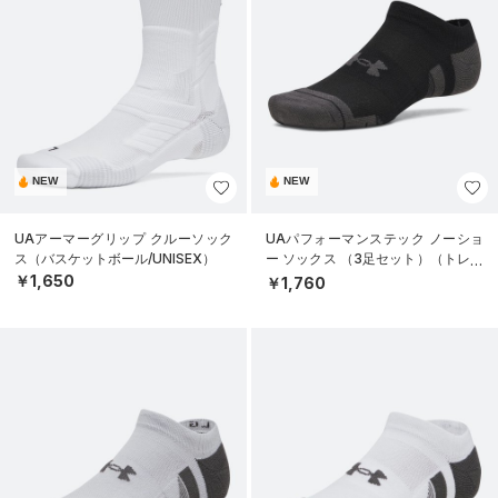
NEW
NEW
UAアーマーグリップ クルーソック
UAパフォーマンステック ノーショ
ス（バスケットボール/UNISEX）
ー ソックス （3足セット）（トレー
ニング/UNISEX）
￥1,650
￥1,760