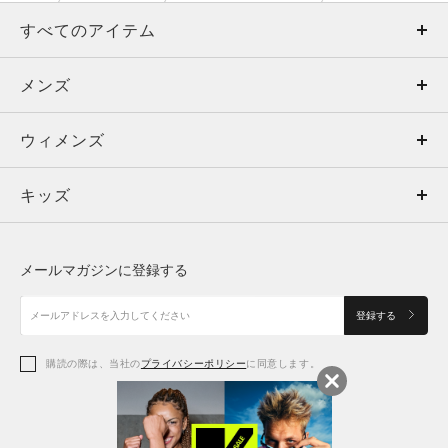
すべてのアイテム
メンズ
メンズ
ウィメンズ
トップス
ウィメンズ
キッズ
トップス
ボトムス
キッズ
トップス
ボトムス
シューズ
シューズ
メールマガジンに登録する
ボトムス
シューズ
アクセサリー
アクセサリー
登録する
シューズ
アクセサリー
購読の際は、当社の
プライバシーポリシー
に同意します。
アクセサリー
スポーツブラ