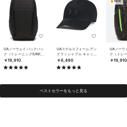
NEW
UAノーウェイ バックパッ
UAステルスフォーム アン
UAノーウ
ク（トレーニング/UNISE
クラッシャブル キャップ
ク（トレーニ
X）
（ライフスタイル/UNISE
X）
￥19,910
￥6,490
￥19,91
X）
ベストセラーをもっと見る