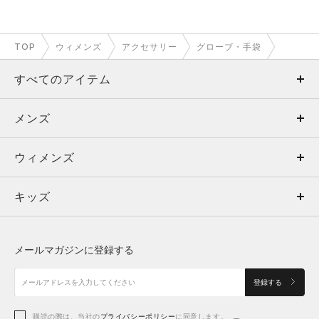
TOP
ウィメンズ
アクセサリー
グローブ・手袋
すべてのアイテム
メンズ
メンズ
ウィメンズ
トップス
ウィメンズ
キッズ
トップス
ボトムス
キッズ
トップス
ボトムス
シューズ
シューズ
メールマガジンに登録する
ボトムス
シューズ
アクセサリー
アクセサリー
登録する
シューズ
アクセサリー
購読の際は、当社の
プライバシーポリシー
に同意します。