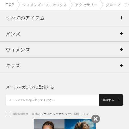
TOP
ウィメンズ＋ユニセックス
アクセサリー
グローブ・手
すべてのアイテム
メンズ
メンズ
ウィメンズ
トップス
ウィメンズ
キッズ
トップス
ボトムス
キッズ
トップス
ボトムス
シューズ
シューズ
メールマガジンに登録する
ボトムス
シューズ
アクセサリー
アクセサリー
登録する
シューズ
アクセサリー
購読の際は、当社の
プライバシーポリシー
に同意します。