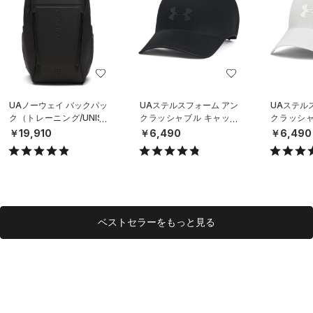
UAノーウェイ バックパッ
UAステルスフォーム アン
UAステル
ク（トレーニング/UNISE
クラッシャブル キャップ
クラッシャ
X）
（ライフスタイル/UNISE
（ライフスタ
￥19,910
￥6,490
￥6,490
X）
X）
ベストセラーをもっと見る