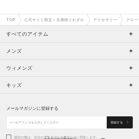
TOP
公式サイト限定＋在庫残りわずか
アクセサリー
グロー
すべてのアイテム
メンズ
メンズ
ウィメンズ
トップス
ウィメンズ
キッズ
トップス
ボトムス
キッズ
トップス
ボトムス
シューズ
シューズ
メールマガジンに登録する
ボトムス
シューズ
アクセサリー
アクセサリー
登録する
シューズ
アクセサリー
購読の際は、当社の
プライバシーポリシー
に同意します。