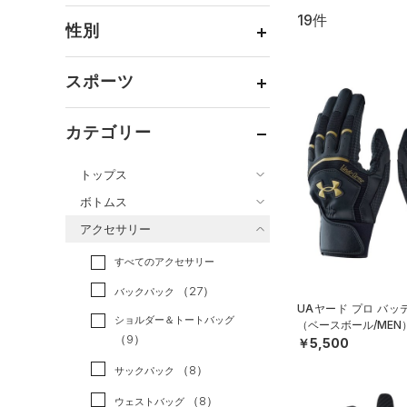
19件
通常価格
（18）
性別
セール
（1）
メンズ
（16）
スポーツ
ウィメンズ
（3）
ベースボール
（10）
ボーイズ
（1）
カテゴリー
バスケットボール
（0）
ガールズ
（0）
トップス
ゴルフ
（4）
ユニセックス
（1）
ボトムス
トレーニング
すべてのトップス
（4）
アクセサリー
すべてのボトムス
ランニング
（1）
（67）
ベースレイヤー
すべてのアクセサリー
（43）
スポーツスタイル
（0）
レギンス&タイツ
（120）
Tシャツ
（27）
アメリカンフットボール
バックパック
（87）
ショートパンツ
（26）
タンクトップ
UAヤード プロ バ
（0）
ショルダー＆トートバッグ
（ベースボール/MEN
（56）
パンツ(ロングパンツ)
（14）
ポロシャツ
（9）
サッカー
（0）
￥5,500
（8）
スウェット＆フリース
（20）
ロングTシャツ
リカバリー
（0）
（8）
サックパック
（25）
アンダーウェア
（12）
パーカー&トレーナー
その他
（0）
（8）
ウェストバッグ