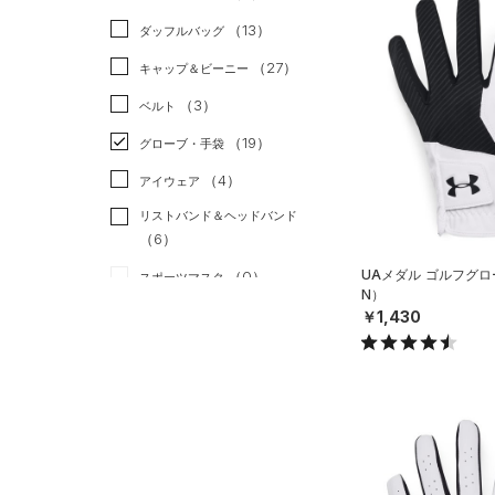
（0）
スカート
（31）
ジャケット
（13）
ダッフルバッグ
（5）
スイムウェア
（9）
ジャージ
（27）
キャップ＆ビーニー
（1）
ベスト
（3）
ベルト
（3）
ダウン・コート
（19）
グローブ・手袋
（9）
スポーツブラ
（4）
アイウェア
（1）
セットアップ
リストバンド＆ヘッドバンド
（6）
（2）
スイムウェア
UAメダル ゴルフグロ
（0）
スポーツマスク
N）
（32）
ソックス
￥1,430
（0）
ネックウォーマー
（4）
スリーブ
（3）
タオル
（0）
ボール