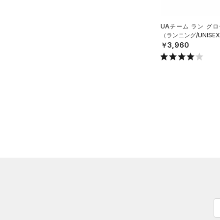
HEATGEAR ARMOUR(ヒート
ギアアーマー)
（0）
UAチーム ラン グ
STORM(ストーム)
（1）
（ランニング/UNISE
￥3,960
COLDGEAR INFRARED(コー
ルドギアインフラレッド)
（1）
AUXETIC(オーゼティック)
（0）
Charged Cotton(チャージド
コットン)
（0）
Rival Fleece(ライバルフリー
ス)
（0）
Armour Fleece(アーマーフリ
ース)
（0）