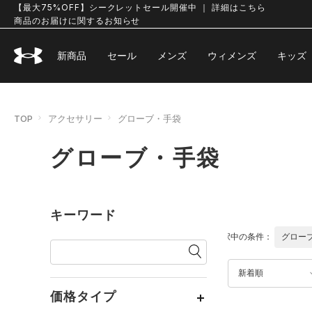
【最大75%OFF】シークレットセール開催中 ｜ 詳細はこちら
商品のお届けに関するお知らせ
新商品
セール
メンズ
ウィメンズ
キッズ
TOP
アクセサリー
グローブ・手袋
グローブ・手袋
キーワード
選択中の条件：
グロー
新着順
価格タイプ