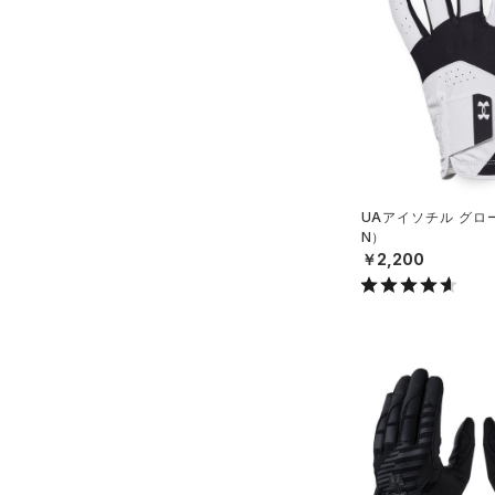
（0）
イヤホン＆ヘッドホン
（1）
ウォーターボトル
（4）
その他
シューズ
すべてのシューズ
サイズ
（76）
スポーツシューズ
UAアイソチル グロ
S(22cm)
N）
カラー
（1）
スパイク
￥2,200
M(23cm)
スポーツスタイルシューズ
ML(24cm)
（13）
ブラック
ホワイト
ブラウン
グリーン
L(25cm)
（12）
サンダル
XL(26cm)
YS(130cm)
ブルー
パープル
レッド
イエロー
YM(140cm)
YL(150cm)
オレンジ
その他