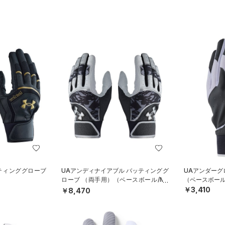
ッティンググローブ
UAアンディナイアブル バッティンググ
UAアンダーグ
）
ローブ （両手用）（ベースボール/ME
（ベースボール
N）
￥3,410
￥8,470