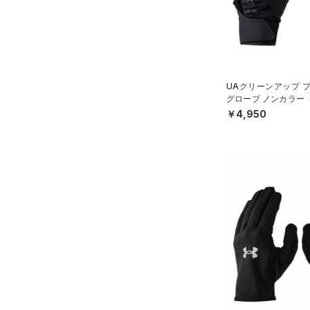
YXL(160cm)
S
価格
M
L
テクノロジー
～
円
円
XL
UAクリーンアップ 
グローブ ノンカラー
FLOW(フロー)
（0）
在庫
ONESIZE
EN）
￥4,950
HOVR(ホバー)
（0）
S(22cm)
在庫あり
CHARGED(チャージド)
（0）
限定
M(23cm)
MICRO G(マイクロＧ)
（0）
ML(24cm)
直営限定
（2）
コレクション
TRIBASE(トライベース)
L(25cm)
公式サイト限定
（0）
（0）
XS(21cm)
プロジェクトロック
（0）
在庫残りわずか
（2）
RUSH(ラッシュ)
（0）
XL(26cm)
ステフィン・カリー
（0）
ISO-CHILL(アイソチル)
（0）
SMMD
アジア限定
（0）
Tech(テック)
（0）
LGXL
COLDGEAR ARMOUR(コール
ドギアアーマー)
（0）