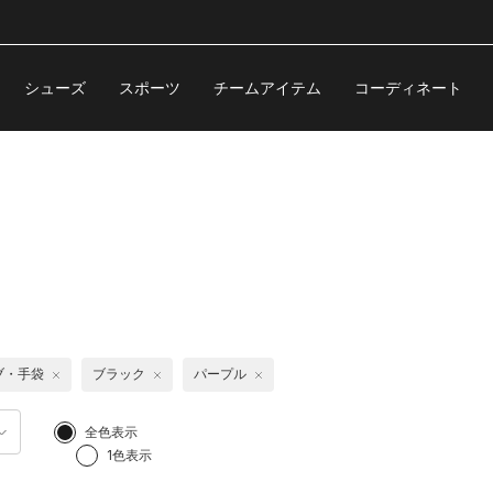
シューズ
スポーツ
チームアイテム
コーディネート
ブ・手袋
ブラック
パープル
全色表示
1色表示