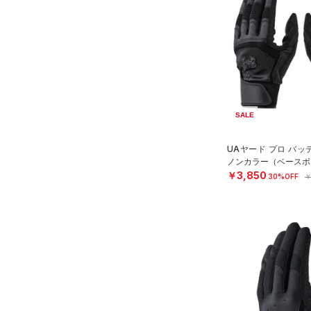
（0）
イヤホン＆ヘッドホン
（1）
ウォーターボトル
（7）
その他
シューズ
すべてのシューズ
サイズ
SALE
（79）
スポーツシューズ
S(22cm)
UAヤード プロ バ
カラー
（2）
スパイク
ノンカラー（ベースボー
M(23cm)
スポーツスタイルシューズ
￥3,850
30%OFF
￥
ML(24cm)
（13）
ブラック
ホワイト
ブラウン
グリーン
L(25cm)
（14）
サンダル
XL(26cm)
YS(130cm)
ブルー
パープル
レッド
イエロー
YM(140cm)
YL(150cm)
オレンジ
その他