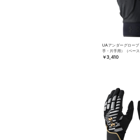
YXL(160cm)
S
価格
M
L
テクノロジー
～
円
円
XL
FLOW(フロー)
（0）
UAアンダーグローブ
在庫
ONESIZE
手・片手用）（ベース
HOVR(ホバー)
（0）
￥3,410
S(22cm)
在庫あり
CHARGED(チャージド)
（0）
限定
M(23cm)
MICRO G(マイクロＧ)
（0）
ML(24cm)
直営限定
（2）
コレクション
TRIBASE(トライベース)
L(25cm)
公式サイト限定
（0）
（0）
XS(21cm)
プロジェクトロック
（0）
在庫残りわずか
（3）
RUSH(ラッシュ)
（0）
XL(26cm)
ステフィン・カリー
（0）
ISO-CHILL(アイソチル)
（0）
SMMD
アジア限定
（0）
Tech(テック)
（0）
LGXL
COLDGEAR ARMOUR(コール
ドギアアーマー)
（0）