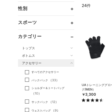
24件
通常価格
（23）
性別
セール
（1）
メンズ
（19）
スポーツ
ウィメンズ
（4）
ベースボール
（14）
ボーイズ
（3）
カテゴリー
バスケットボール
（0）
ガールズ
（0）
トップス
ゴルフ
（4）
ユニセックス
（2）
ボトムス
トレーニング
すべてのトップス
（4）
アクセサリー
すべてのボトムス
ランニング
（2）
（105）
ベースレイヤー
すべてのアクセサリー
（47）
スポーツスタイル
（0）
レギンス&タイツ
（188）
Tシャツ
（33）
アメリカンフットボール
バックパック
（124）
ショートパンツ
（39）
タンクトップ
UAトレーニンググロ
（0）
ショルダー＆トートバッグ
グ/MEN）
（72）
パンツ(ロングパンツ)
（30）
ポロシャツ
（10）
サッカー
（0）
￥3,300
（9）
スウェット＆フリース
（28）
ロングTシャツ
リカバリー
（0）
（12）
サックパック
（35）
アンダーウェア
（14）
パーカー&トレーナー
その他
（0）
（9）
ウェストバッグ