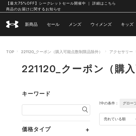
【最大75%OFF】シークレットセール開催中 ｜ 詳細はこちら
商品のお届けに関するお知らせ
新商品
セール
メンズ
ウィメンズ
キッズ
TOP
221120_クーポン（購入可能点数制限品除外）
アクセサリー
221120_クーポン（
キーワード
選択中の条件：
グロー
売れている順
価格タイプ