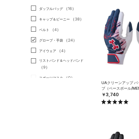
（0）
スカート
（41）
ジャケット
（16）
ダッフルバッグ
（7）
スイムウェア
（20）
ジャージ
（38）
キャップ＆ビーニー
（1）
ベスト
（4）
ベルト
（3）
ダウン・コート
（24）
グローブ・手袋
（13）
スポーツブラ
（4）
アイウェア
（3）
セットアップ
リストバンド＆ヘッドバンド
（9）
（3）
スイムウェア
（0）
スポーツマスク
UAクリーンアップ 
（35）
ブ（ベースボール/ME
ソックス
￥3,740
（0）
ネックウォーマー
（7）
スリーブ
（4）
タオル
（0）
ボール