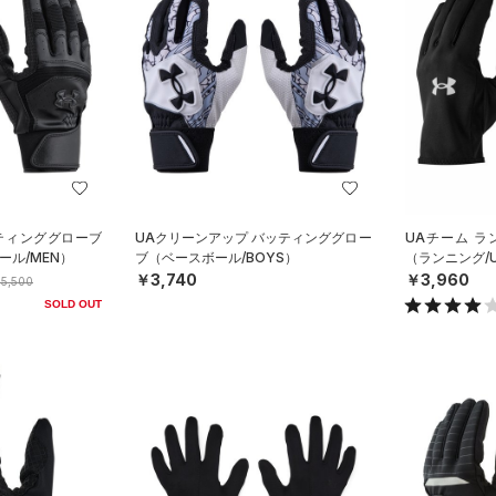
ッティンググローブ
UAクリーンアップ バッティンググロー
UAチーム ラ
ル/MEN）
ブ（ベースボール/BOYS）
（ランニング/U
￥3,740
￥3,960
5,500
SOLD OUT