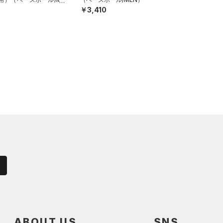
￥3,410
ABOUT US
SNS