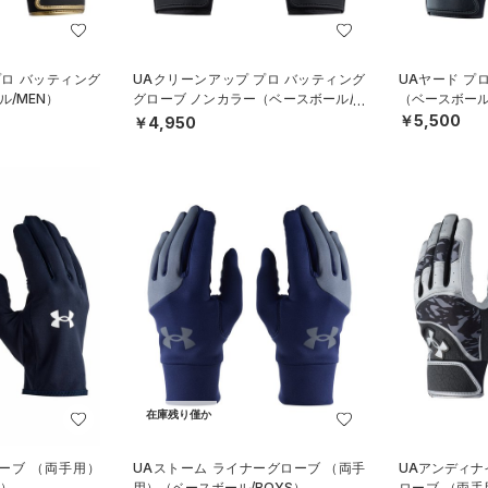
プロ バッティング
UAクリーンアップ プロ バッティング
UAヤード プ
/MEN）
グローブ ノンカラー（ベースボール/M
（ベースボール
EN）
￥5,500
￥4,950
在庫残り僅か
ローブ （両手用）
UAストーム ライナーグローブ （両手
UAアンディナ
X）
用）（ベースボール/BOYS）
ローブ （両手