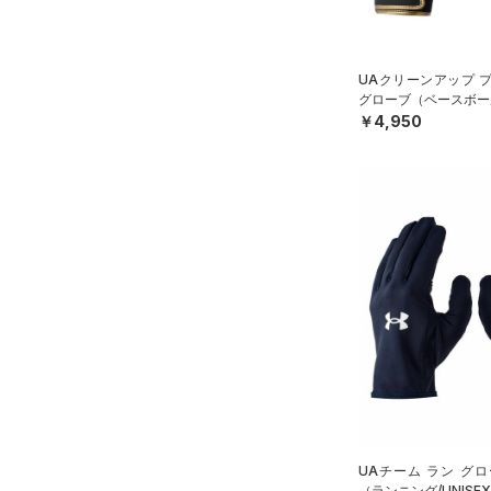
HEATGEAR ARMOUR(ヒート
ギアアーマー)
（0）
STORM(ストーム)
（2）
UAクリーンアップ 
グローブ（ベースボール
COLDGEAR INFRARED(コー
￥4,950
ルドギアインフラレッド)
（1）
AUXETIC(オーゼティック)
（0）
Charged Cotton(チャージド
コットン)
（0）
Rival Fleece(ライバルフリー
ス)
（0）
Armour Fleece(アーマーフリ
ース)
（0）
UAチーム ラン グ
（ランニング/UNISE