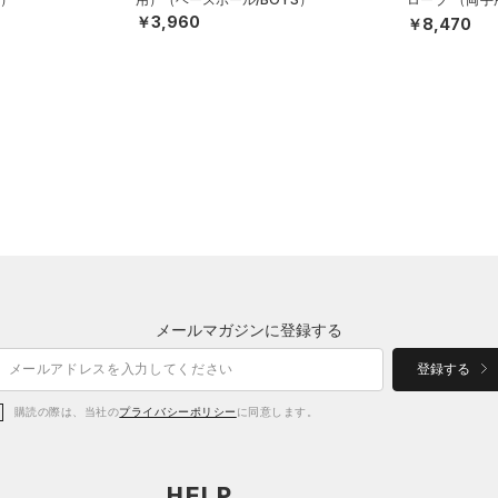
N）
￥3,960
￥8,470
メールマガジンに登録する
登録する
購読の際は、当社の
プライバシーポリシー
に同意します。
HELP