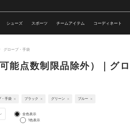
シューズ
スポーツ
チームアイテム
コーディネート
グローブ・手袋
購入可能点数制限品除外）｜グ
ブ・手袋
ブラック
グリーン
ブルー
全色表示
1色表示