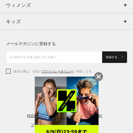
ウィメンズ
トップス
ウィメンズ
キッズ
トップス
ボトムス
キッズ
トップス
ボトムス
シューズ
シューズ
メールマガジンに登録する
ボトムス
シューズ
アクセサリー
アクセサリー
登録する
シューズ
アクセサリー
購読の際は、当社の
プライバシーポリシー
に同意します。
アクセサリー
スポーツブラ
レギンス＆タイツ
特定商取引法に基づく通販の表記
会員規約
プライバシーポリシー