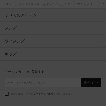
TOP
ウィメンズ＋ボーイズ＋ユニセックス
アクセサリー
グ
すべてのアイテム
メンズ
メンズ
ウィメンズ
トップス
ウィメンズ
キッズ
トップス
ボトムス
キッズ
トップス
ボトムス
シューズ
シューズ
メールマガジンに登録する
ボトムス
シューズ
アクセサリー
アクセサリー
登録する
シューズ
アクセサリー
購読の際は、当社の
プライバシーポリシー
に同意します。