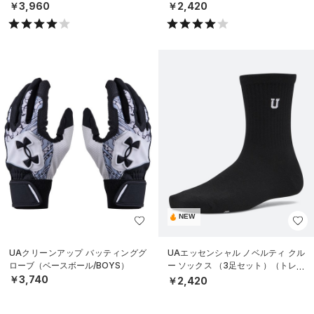
￥3,960
￥2,420
NEW
UAクリーンアップ バッティンググ
UAエッセンシャル ノベルティ クル
ローブ（ベースボール/BOYS）
ー ソックス （3足セット）（トレー
ニング/WOMEN）
￥3,740
￥2,420