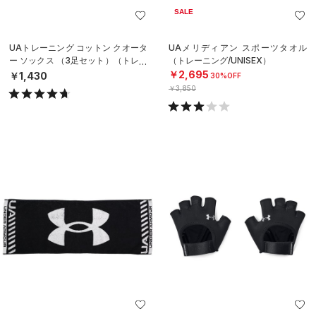
SALE
UAトレーニング コットン クオータ
UAメリディアン スポーツタオル
ー ソックス （3足セット）（トレー
（トレーニング/UNISEX）
ニング/UNISEX）
￥2,695
￥1,430
30%OFF
￥3,850