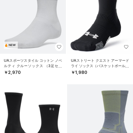
NEW
UAスポーツスタイル コットン ノベ
UAストリート クエスト アーマード
ルティ クルーソックス （3足セッ
ライ ソックス（バスケットボール/U
ト）（トレーニング/UNISEX）
NISEX）
￥2,970
￥1,980