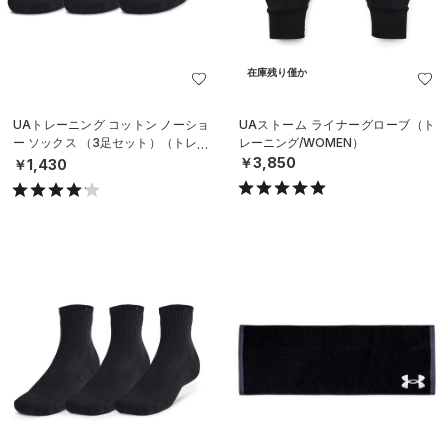
在庫残り僅か
UAトレーニング コットン ノーショ
UAストーム ライナーグローブ（ト
ー ソックス （3足セット）（トレー
レーニング/WOMEN）
ニング/UNISEX）
￥3,850
￥1,430