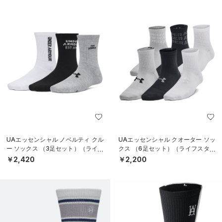
UAエッセンシャル ノベルティ クル
UAエッセンシャル クオーター ソッ
ー ソックス （3足セット）（ライフ
クス （6足セット）（ライフスタイ
スタイル/WOMEN）
ル/KIDS）
￥2,420
￥2,200