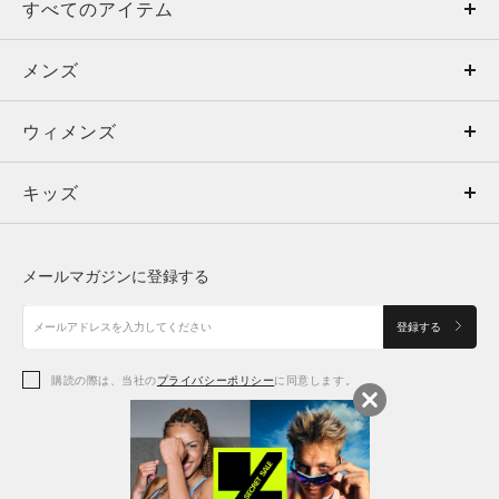
すべてのアイテム
メンズ
メンズ
ウィメンズ
トップス
ウィメンズ
キッズ
トップス
ボトムス
キッズ
トップス
ボトムス
シューズ
シューズ
メールマガジンに登録する
ボトムス
シューズ
アクセサリー
アクセサリー
登録する
シューズ
アクセサリー
購読の際は、当社の
プライバシーポリシー
に同意します。
アクセサリー
スポーツブラ