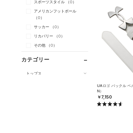
スポーツスタイル
（0）
アメリカンフットボール
（0）
サッカー
（0）
リカバリー
（0）
その他
（0）
カテゴリー
トップス
ボトムス
すべてのトップス
UAロゴ バックル ベ
アクセサリー
N）
すべてのボトムス
（17）
ベースレイヤー
￥7,150
すべてのアクセサリー
（0）
レギンス&タイツ
（0）
Tシャツ
（0）
バックパック
（10）
ショートパンツ
（0）
タンクトップ
ショルダー＆トートバッグ
（13）
パンツ(ロングパンツ)
（41）
ポロシャツ
（6）
（0）