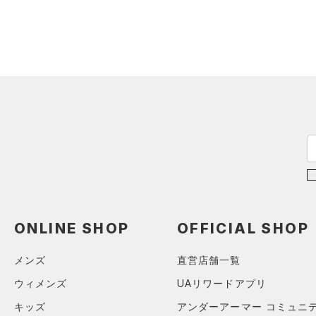
スウェット＆フリース
（0）
ロングTシャツ
（2）
サックパック
（0）
アンダーウェア
（0）
パーカー&トレーナー
（0）
ウェストバッグ
（0）
スカート
（3）
ジャケット
（0）
ダッフルバッグ
（0）
スイムウェア
（0）
ジャージ
（8）
キャップ＆ビーニー
（0）
ベスト
（7）
ベルト
（0）
ダウン・コート
（7）
グローブ・手袋
（0）
スポーツブラ
（0）
アイウェア
（0）
セットアップ
リストバンド＆ヘッドバンド
（0）
（0）
スイムウェア
（0）
スポーツマスク
ONLINE SHOP
OFFICIAL SHOP
（0）
ソックス
メンズ
直営店舗一覧
（0）
ネックウォーマー
ウィメンズ
UAリワードアプリ
（0）
スリーブ
キッズ
アンダーアーマー コミュニ
（0）
タオル