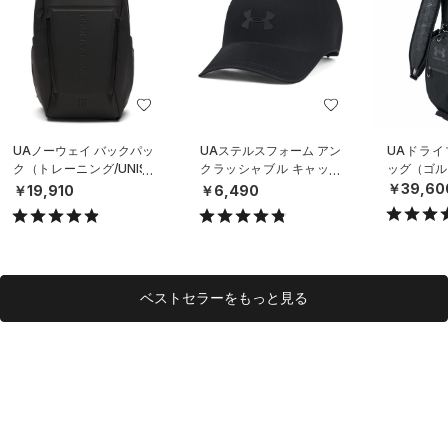
UAノーウェイ バックパッ
UAステルスフォーム アン
UAドライ
ク（トレーニング/UNISE
クラッシャブル キャップ
ッグ（ゴルフ
X）
（ライフスタイル/UNISE
￥39,60
￥19,910
￥6,490
X）
ベストセラーをもっと見る