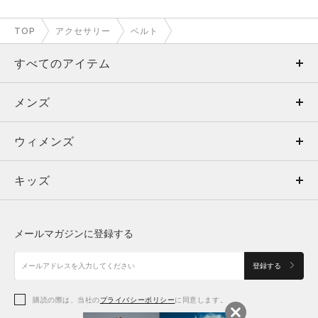
TOP
アクセサリー
ベルト
すべてのアイテム
メンズ
メンズ
ウィメンズ
トップス
ウィメンズ
キッズ
トップス
ボトムス
キッズ
トップス
ボトムス
シューズ
シューズ
メールマガジンに登録する
ボトムス
シューズ
アクセサリー
アクセサリー
登録する
シューズ
アクセサリー
購読の際は、当社の
プライバシーポリシー
に同意します。