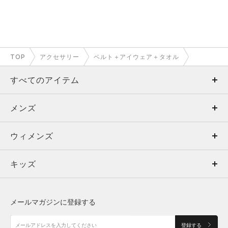
TOP
アクセサリー
ベルト＋アイウェア＋タオル
すべてのアイテム
メンズ
メンズ
ウィメンズ
トップス
ウィメンズ
キッズ
トップス
ボトムス
キッズ
トップス
ボトムス
シューズ
シューズ
メールマガジンに登録する
ボトムス
シューズ
アクセサリー
アクセサリー
登録する