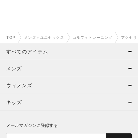
TOP
メンズ＋ユニセックス
ゴルフ＋トレーニング
アクセサ
すべてのアイテム
メンズ
メンズ
ウィメンズ
トップス
ウィメンズ
キッズ
トップス
ボトムス
キッズ
トップス
ボトムス
シューズ
シューズ
メールマガジンに登録する
ボトムス
シューズ
アクセサリー
アクセサリー