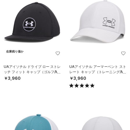
在庫残り僅か
UAアイソチル ドライブ ロー ストレ
UAアイソチル アーマーベント スト
ッチ フィット キャップ（ゴルフ/ME
レート キャップ（トレーニング/ME
N）
N）
￥3,960
￥3,960