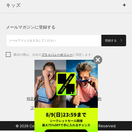
キッズ
トップス
ボトムス
キッズ
トップス
ボトムス
シューズ
シューズ
メールマガジンに登録する
ボトムス
シューズ
アクセサリー
アクセサリー
登録する
シューズ
アクセサリー
購読の際は、当社の
プライバシーポリシー
に同意します。
アクセサリー
スポーツブラ
レギンス＆タイツ
特定商取引法に基づく通販の表記
会員規約
プライバシーポリシー
© 2026 Copyright DOME Corporation. All Rights Reserved.