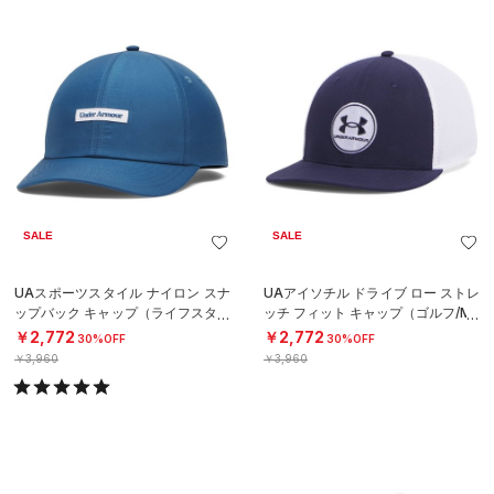
SALE
SALE
UAスポーツスタイル ナイロン スナ
UAアイソチル ドライブ ロー ストレ
ップバック キャップ（ライフスタイ
ッチ フィット キャップ（ゴルフ/ME
ル/MEN）
N）
￥2,772
￥2,772
30%OFF
30%OFF
￥3,960
￥3,960