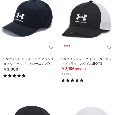
SALE
UAブランド ロックアップ アジャス
UAブリッツィング トラッカーキャ
タブル キャップ（トレーニング/KID
ップ（ライフスタイル/BOYS）
S）
￥2,156
￥3,080
30%OFF
￥3,080