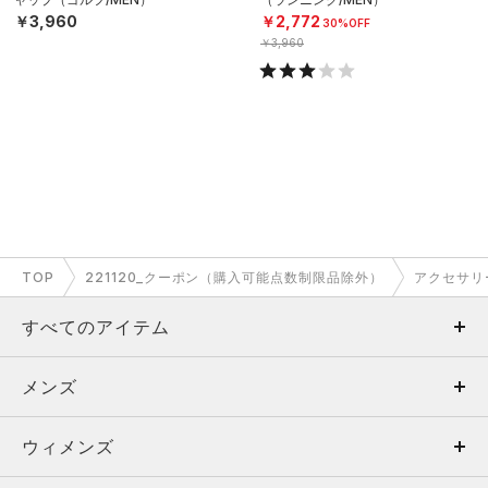
￥3,960
￥2,772
30%OFF
￥3,960
TOP
221120_クーポン（購入可能点数制限品除外）
アクセサリ
すべてのアイテム
メンズ
メンズ
ウィメンズ
トップス
ウィメンズ