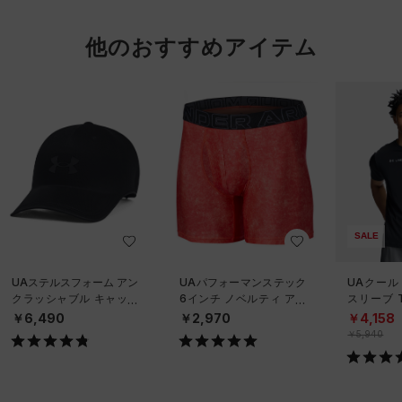
他のおすすめアイテム
SALE
UAステルスフォーム アン
UAパフォーマンステック
UAクール
クラッシャブル キャップ
6インチ ノベルティ アン
スリーブ 
（ライフスタイル/UNISE
ダーウェア（トレーニン
ーニング/
￥6,490
￥2,970
￥4,158
X）
グ/MEN）
￥5,940