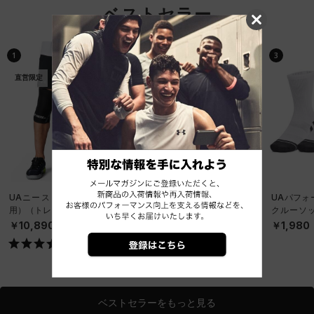
ベストセラー
1
2
3
直営限定
直営限定
UAニースリーブ （両脚
UAエルボー スリーブ
UAパフォ
用）（トレーニング/UNIS
（両腕用）（トレーニン
クルーソッ
EX）
グ/UNISEX）
ット）（ト
￥10,890
￥9,900
￥1,980
NISEX）
ベストセラーをもっと見る