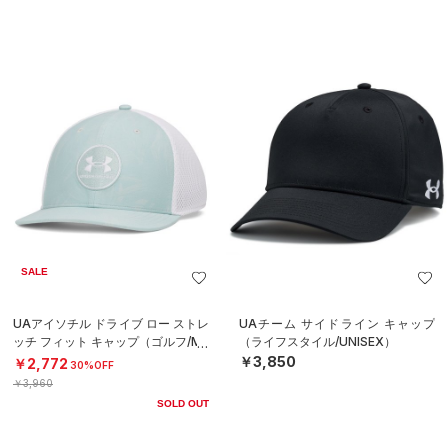
SALE
UAアイソチル ドライブ ロー ストレ
UAチーム サイドライン キャップ
ッチ フィット キャップ（ゴルフ/ME
（ライフスタイル/UNISEX）
N）
￥3,850
￥2,772
30%OFF
￥3,960
SOLD OUT