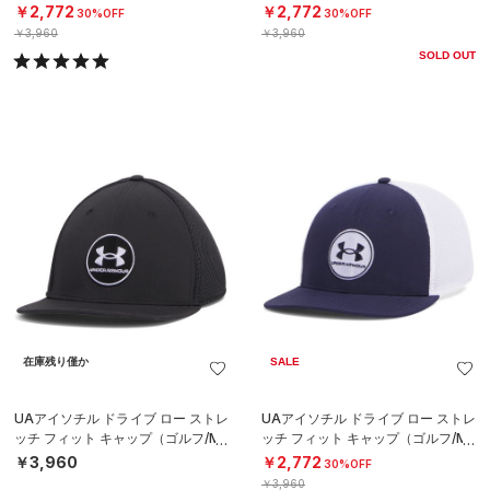
ル/MEN）
ル/MEN）
￥2,772
￥2,772
30%OFF
30%OFF
￥3,960
￥3,960
SOLD OUT
在庫残り僅か
SALE
UAアイソチル ドライブ ロー ストレ
UAアイソチル ドライブ ロー ストレ
ッチ フィット キャップ（ゴルフ/ME
ッチ フィット キャップ（ゴルフ/ME
N）
N）
￥3,960
￥2,772
30%OFF
￥3,960