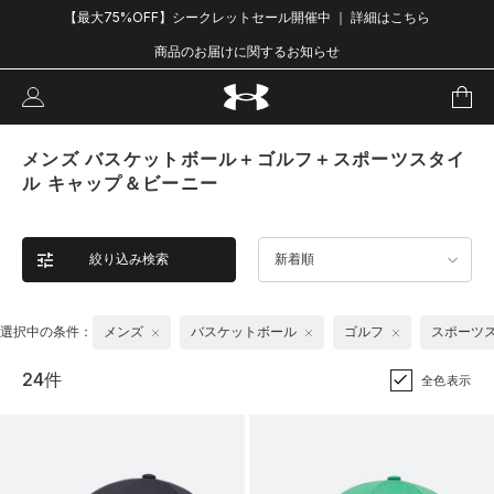
【最大75%OFF】シークレットセール開催中 ｜ 詳細はこちら
商品のお届けに関するお知らせ
メンズ バスケットボール＋ゴルフ＋スポーツスタイ
ル キャップ＆ビーニー
絞り込み検索
新着順
選択中の条件：
メンズ
バスケットボール
ゴルフ
スポーツ
24件
全色表示