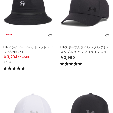
SALE
UAドライバー バケットハット（ゴ
UAスポーツスタイル メタル アジャ
ルフ/UNISEX）
スタブル キャップ（ライフスタイ
ル/MEN）
￥3,234
￥3,960
30%OFF
￥4,620