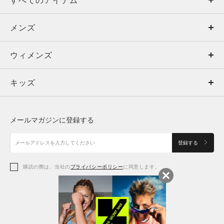
すべてのアイテム
メンズ
メンズ
ウィメンズ
トップス
ウィメンズ
キッズ
トップス
ボトムス
キッズ
トップス
ボトムス
シューズ
シューズ
メールマガジンに登録する
ボトムス
シューズ
アクセサリー
アクセサリー
登録する
シューズ
アクセサリー
購読の際は、当社の
プライバシーポリシー
に同意します。
アクセサリー
スポーツブラ
レギンス＆タイツ