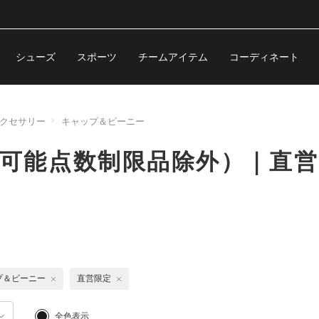
シューズ
スポーツ
チームアイテム
コーディネート
クセサリー
キャップ＆ビーニー
購入可能点数制限品除外）｜直
プ＆ビーニー
直営限定
全色表示