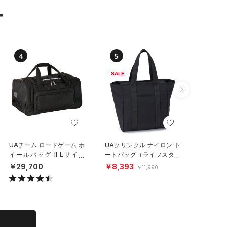
ー
4
5
6
SALE
UAチーム ロードゲーム ホ
UAクリンクル ナイロン ト
UAステ
イールバッグ II Lサイズ
ートバッグ（ライフスタイ
クラッシ
（トレーニング/MEN）
ル/UNISEX）
（ライフ
￥29,700
￥8,393
￥6,49
￥11,990
X）