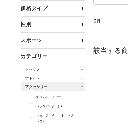
価格タイプ
0件
通常価格
（0）
性別
セール
（0）
メンズ
（0）
スポーツ
ウィメンズ
（0）
該当する
ベースボール
（0）
ボーイズ
（0）
カテゴリー
バスケットボール
（0）
ガールズ
（0）
トップス
ゴルフ
（0）
ユニセックス
（0）
ボトムス
トレーニング
すべてのトップス
（0）
アクセサリー
すべてのボトムス
ランニング
（0）
（18）
ベースレイヤー
すべてのアクセサリー
（9）
スポーツスタイル
（0）
レギンス&タイツ
（15）
Tシャツ
（0）
アメリカンフットボール
バックパック
（18）
ショートパンツ
（1）
タンクトップ
（0）
ショルダー＆トートバッグ
（7）
パンツ(ロングパンツ)
（0）
ポロシャツ
（0）
サッカー
（0）
（2）
スウェット＆フリース
（5）