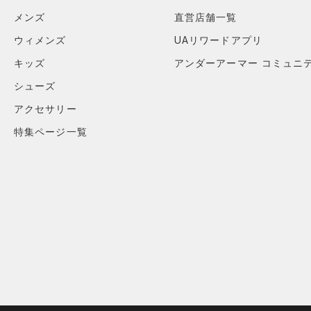
HOVR(ホバー)
（0）
メンズ
直営店舗一覧
オレンジ
その他
在庫あり
CHARGED(チャージド)
（0）
限定
ウィメンズ
UAリワードアプリ
MICRO G(マイクロＧ)
（0）
キッズ
アンダーアーマー コミュニ
直営限定
（0）
TRIBASE(トライベース)
シューズ
公式サイト限定
（0）
（0）
在庫残りわずか
（3）
アクセサリー
RUSH(ラッシュ)
（0）
ISO-CHILL(アイソチル)
（0）
特集ページ一覧
コレクション
Tech(テック)
（0）
プロジェクトロック
（0）
COLDGEAR ARMOUR(コール
ドギアアーマー)
（0）
ステフィン・カリー
（0）
HEATGEAR ARMOUR(ヒート
アジア限定
（0）
ギアアーマー)
（0）
STORM(ストーム)
（0）
COLDGEAR INFRARED(コー
ルドギアインフラレッド)
（0）