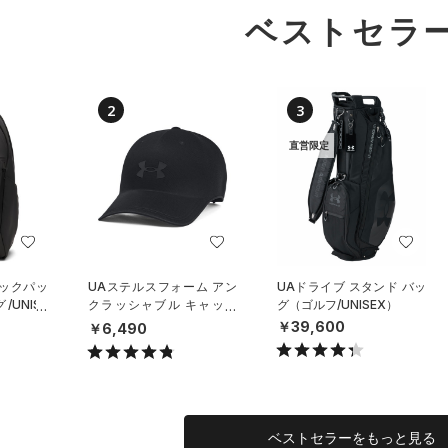
ベストセラ
2
3
直営限定
バックパッ
UAステルスフォーム アン
UAドライブ スタンド バッ
UNISE
クラッシャブル キャップ
グ（ゴルフ/UNISEX）
（ライフスタイル/UNISE
￥39,600
￥6,490
X）
ベストセラーをもっと見る