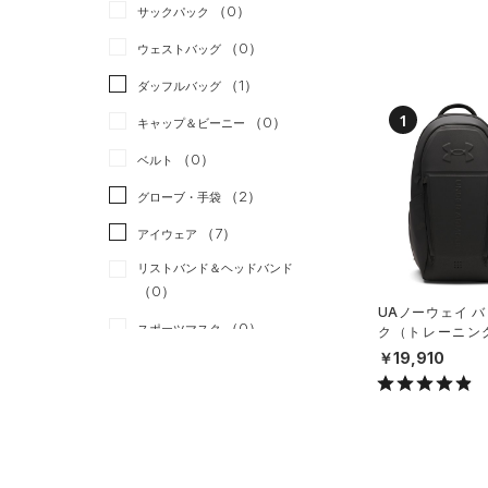
ロングTシャツ
リカバリー
（0）
（0）
サックパック
（4）
アンダーウェア
（1）
パーカー&トレーナー
その他
（0）
（0）
ウェストバッグ
（0）
スカート
（2）
ジャケット
（1）
ダッフルバッグ
（0）
スイムウェア
（2）
ジャージ
1
（0）
キャップ＆ビーニー
（0）
ベスト
（0）
ベルト
（2）
ダウン・コート
（2）
グローブ・手袋
（2）
スポーツブラ
（7）
アイウェア
（0）
セットアップ
リストバンド＆ヘッドバンド
（0）
（0）
スイムウェア
UAノーウェイ 
（0）
スポーツマスク
ク（トレーニング/
X）
￥19,910
（0）
ソックス
（0）
ネックウォーマー
（0）
スリーブ
（0）
タオル