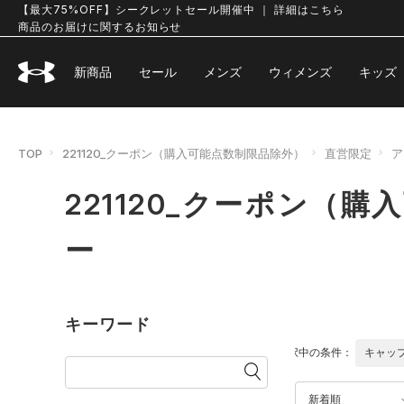
【最大75%OFF】シークレットセール開催中 ｜ 詳細はこちら
商品のお届けに関するお知らせ
新商品
セール
メンズ
ウィメンズ
キッズ
TOP
221120_クーポン（購入可能点数制限品除外）
直営限定
ア
221120_クーポン（
ー
キーワード
選択中の条件：
キャッ
新着順