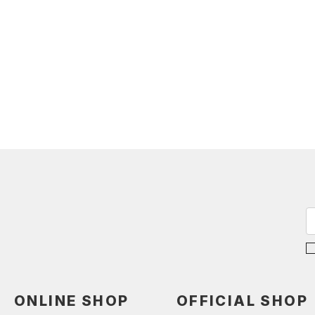
（0）
ボール
（0）
イヤホン＆ヘッドホン
（2）
ウォーターボトル
（9）
その他
シューズ
すべてのシューズ
サイズ
（15）
スポーツシューズ
カテゴリーを選択してください。
カラー
（0）
スパイク
スポーツスタイルシューズ
（15）
価格
ブラック
ホワイト
ブラウン
グリーン
（0）
サンダル
テクノロジー
～
円
円
ブルー
パープル
レッド
イエロー
ONLINE SHOP
OFFICIAL SHOP
FLOW(フロー)
（0）
在庫