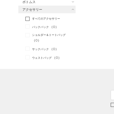
ボトムス
トレーニング
すべてのトップス
（0）
アクセサリー
すべてのボトムス
ランニング
（0）
（0）
ベースレイヤー
すべてのアクセサリー
（0）
スポーツスタイル
（0）
レギンス&タイツ
（0）
Tシャツ
（0）
アメリカンフットボール
バックパック
（2）
ショートパンツ
（0）
タンクトップ
（0）
ショルダー＆トートバッグ
（0）
パンツ(ロングパンツ)
（0）
ポロシャツ
（0）
サッカー
（0）
（0）
スウェット＆フリース
（0）
ロングTシャツ
リカバリー
（0）
（0）
サックパック
（0）
アンダーウェア
（0）
パーカー&トレーナー
その他
（0）
（0）
ウェストバッグ
（0）
スカート
（0）
ジャケット
（0）
ダッフルバッグ
（0）
スイムウェア
（0）
ジャージ
（0）
キャップ＆ビーニー
（0）
ベスト
（0）
ベルト
（0）
ダウン・コート
（0）
グローブ・手袋
（0）
スポーツブラ
（0）
アイウェア
（0）
セットアップ
リストバンド＆ヘッドバンド