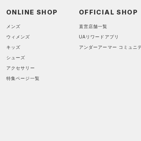
（0）
（0）
スイムウェア
（0）
ONLINE SHOP
OFFICIAL SHOP
スポーツマスク
（0）
ソックス
メンズ
直営店舗一覧
（0）
ネックウォーマー
ウィメンズ
UAリワードアプリ
（0）
スリーブ
キッズ
アンダーアーマー コミュニ
（0）
タオル
シューズ
（0）
ボール
アクセサリー
（0）
イヤホン＆ヘッドホン
特集ページ一覧
（0）
ウォーターボトル
（0）
その他
シューズ
すべてのシューズ
サイズ
（0）
スポーツシューズ
カテゴリーを選択してください。