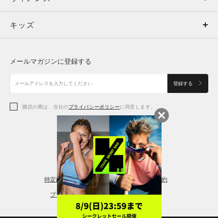
キッズ
トップス
ボトムス
キッズ
トップス
ボトムス
シューズ
シューズ
メールマガジンに登録する
ボトムス
シューズ
アクセサリー
アクセサリー
登録する
シューズ
アクセサリー
購読の際は、当社の
プライバシーポリシー
に同意します。
アクセサリー
スポーツブラ
レギンス＆タイツ
特定商取引法に基づく通販の表記
会員規約
プライバシーポリシー