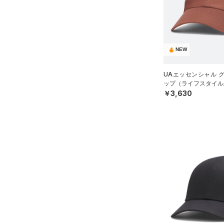
ブラック
ホワイト
ブラウン
グリーン
MDLG
（13）
サンダル
LGXL
ブルー
パープル
レッド
イエロー
NEW
オレンジ
その他
UAエッセンシャル 
ップ（ライフスタイル/
￥3,630
価格
テクノロジー
～
円
円
FLOW(フロー)
（0）
在庫
HOVR(ホバー)
（0）
在庫あり
CHARGED(チャージド)
（0）
限定
MICRO G(マイクロＧ)
（0）
直営限定
（0）
コレクション
TRIBASE(トライベース)