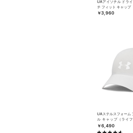
UAアイソチル ドライ
ス)
（0）
チ フィット キャップ
￥3,960
Armour Fleece(アーマーフリ
ース)
（0）
UAステルスフォーム
ル キャップ（ライフス
X）
￥6,490