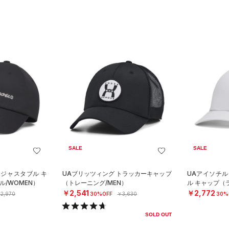
SALE
SALE
アジャスタブル キ
UAブリッツィング トラッカーキャップ
UAアイソチル
/WOMEN）
（トレーニング/MEN）
ル キャップ（
￥2,541
￥2,772
2,970
30%OFF
￥3,630
30%
SOLD OUT