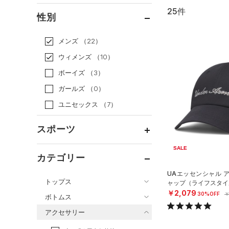
25件
通常価格
（18）
性別
セール
（7）
メンズ
（22）
ウィメンズ
（10）
ボーイズ
（3）
ガールズ
（0）
ユニセックス
（7）
スポーツ
SALE
ベースボール
（0）
カテゴリー
バスケットボール
（0）
UAエッセンシャル 
トップス
ャップ（ライフスタイル
ゴルフ
（4）
￥2,079
30%OFF
￥
ボトムス
トレーニング
すべてのトップス
（7）
アクセサリー
すべてのボトムス
ランニング
（4）
（70）
ベースレイヤー