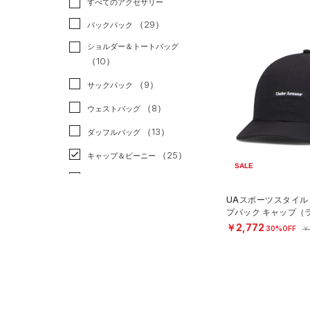
すべてのアクセサリー
（37）
スポーツスタイル
（10）
レギンス&タイツ
（117）
Tシャツ
（29）
アメリカンフットボール
バックパック
（84）
ショートパンツ
（28）
タンクトップ
（0）
ショルダー＆トートバッグ
（59）
パンツ(ロングパンツ)
（18）
ポロシャツ
（10）
サッカー
（0）
（9）
スウェット＆フリース
（18）
ロングTシャツ
リカバリー
（0）
（9）
サックパック
（26）
アンダーウェア
（10）
パーカー&トレーナー
その他
（0）
（8）
ウェストバッグ
（0）
スカート
（33）
ジャケット
（13）
ダッフルバッグ
（4）
スイムウェア
（11）
ジャージ
（25）
キャップ＆ビーニー
SALE
（1）
ベスト
（3）
ベルト
（3）
ダウン・コート
UAスポーツスタイル
（18）
グローブ・手袋
プバック キャップ（
（13）
スポーツブラ
EN）
（4）
アイウェア
￥2,772
30%OFF
￥
（0）
セットアップ
リストバンド＆ヘッドバンド
（6）
（1）
スイムウェア
（0）
スポーツマスク
（34）