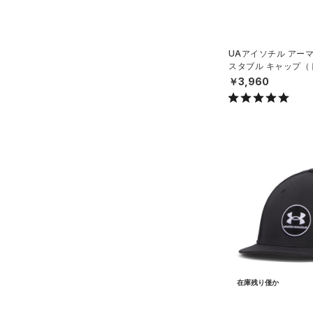
公式サイト限定
（0）
（0）
プロジェクトロック
（0）
在庫残りわずか
（3）
RUSH(ラッシュ)
（0）
ステフィン・カリー
（0）
ISO-CHILL(アイソチル)
（3）
UAアイソチル アー
アジア限定
（0）
スタブル キャップ（
Tech(テック)
（0）
N）
￥3,960
COLDGEAR ARMOUR(コール
ドギアアーマー)
（0）
HEATGEAR ARMOUR(ヒート
ギアアーマー)
（0）
STORM(ストーム)
（0）
COLDGEAR INFRARED(コー
ルドギアインフラレッド)
（0）
AUXETIC(オーゼティック)
（0）
Charged Cotton(チャージド
在庫残り僅か
コットン)
（0）
Rival Fleece(ライバルフリー