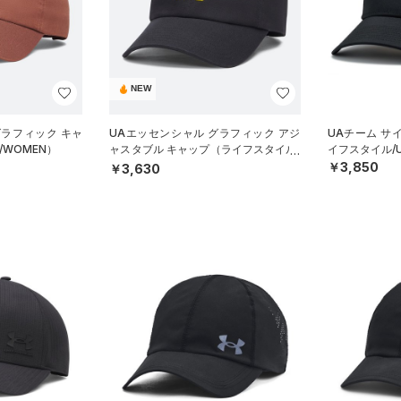
NEW
グラフィック キャ
UAエッセンシャル グラフィック アジ
UAチーム サ
WOMEN）
ャスタブル キャップ（ライフスタイル/
イフスタイル/U
UNISEX）
￥3,850
￥3,630