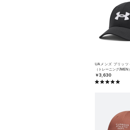
ソックス
（0）
ネックウォーマー
（4）
スリーブ
（6）
タオル
（0）
ボール
（0）
イヤホン＆ヘッドホン
（3）
ウォーターボトル
UAメンズ ブリッツ
（4）
（トレーニング/MEN
その他
￥3,630
シューズ
すべてのシューズ
サイズ
（73）
スポーツシューズ
YSM/YMD
カラー
（1）
スパイク
ONESIZE
スポーツスタイルシューズ
SMMD
（15）