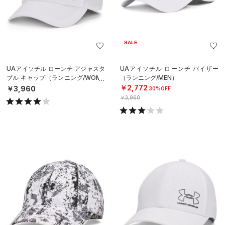
SALE
UAアイソチル ローンチ アジャスタ
UAアイソチル ローンチ バイザー
ブル キャップ（ランニング/WOME
（ランニング/MEN）
N）
￥2,772
￥3,960
30%OFF
￥3,960