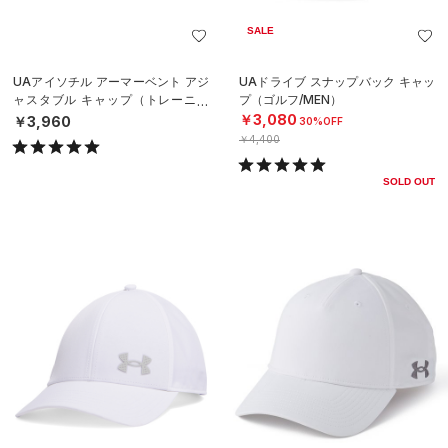
SALE
UAアイソチル アーマーベント アジ
UAドライブ スナップバック キャッ
ャスタブル キャップ（トレーニン
プ（ゴルフ/MEN）
グ/MEN）
￥3,080
￥3,960
30%OFF
￥4,400
SOLD OUT