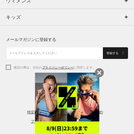
ウィメンズ
トップス
ウィメンズ
キッズ
トップス
ボトムス
キッズ
トップス
ボトムス
シューズ
シューズ
メールマガジンに登録する
ボトムス
シューズ
アクセサリー
アクセサリー
登録する
シューズ
アクセサリー
購読の際は、当社の
プライバシーポリシー
に同意します。
アクセサリー
スポーツブラ
レギンス＆タイツ
特定商取引法に基づく通販の表記
会員規約
プライバシーポリシー