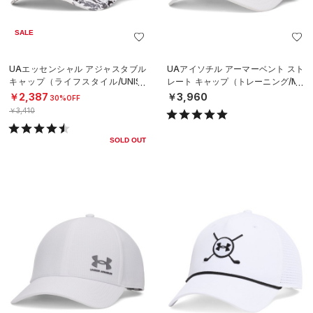
SALE
UAエッセンシャル アジャスタブル
UAアイソチル アーマーベント スト
キャップ（ライフスタイル/UNISE
レート キャップ（トレーニング/ME
X）
N）
￥2,387
￥3,960
30%OFF
￥3,410
SOLD OUT