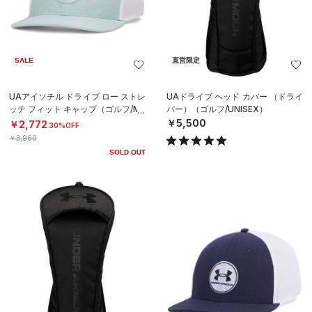
SALE
直営限定
UAアイソチル ドライブ ロー ストレ
UAドライブ ヘッド カバー （ドライ
ッチ フィット キャップ（ゴルフ/ME
バー）（ゴルフ/UNISEX）
N）
￥5,500
￥2,772
30%OFF
￥3,960
SOLD OUT