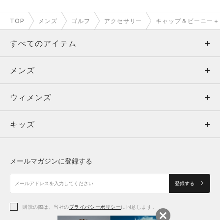
TOP
メンズ
ゴルフ
アクセサリー
キャップ＆ビーニー＋
すべてのアイテム
メンズ
メンズ
ウィメンズ
トップス
ウィメンズ
キッズ
トップス
ボトムス
キッズ
トップス
ボトムス
シューズ
シューズ
メールマガジンに登録する
ボトムス
シューズ
アクセサリー
アクセサリー
登録する
シューズ
アクセサリー
購読の際は、当社の
プライバシーポリシー
に同意します。