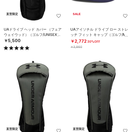
直営限定
SALE
UAドライブ ヘッド カバー （フェア
UAアイソチル ドライブ ロー ストレ
ウェイウッド）（ゴルフ/UNISEX）
ッチ フィット キャップ（ゴルフ/ME
N）
￥5,500
￥2,772
30%OFF
￥3,960
直営限定
直営限定