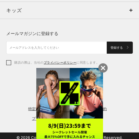
キッズ
トップス
ボトムス
キッズ
トップス
ボトムス
シューズ
シューズ
メールマガジンに登録する
ボトムス
シューズ
アクセサリー
アクセサリー
登録する
シューズ
アクセサリー
購読の際は、当社の
プライバシーポリシー
に同意します。
アクセサリー
スポーツブラ
レギンス＆タイツ
特定商取引法に基づく通販の表記
会員規約
プライバシーポリシー
© 2026 Copyright DOME Corporation. All Rights Reserved.