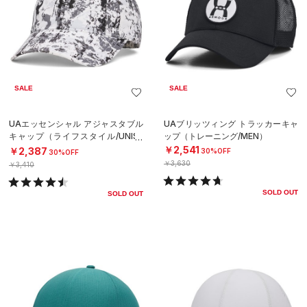
SALE
SALE
UAエッセンシャル アジャスタブル
UAブリッツィング トラッカーキャ
キャップ（ライフスタイル/UNISE
ップ（トレーニング/MEN）
X）
￥2,541
￥2,387
30%OFF
30%OFF
￥3,630
￥3,410
SOLD OUT
SOLD OUT