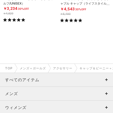
ルフ/UNISEX）
ャブル キャップ（ライフスタイル/U
NISEX）
￥3,234
￥4,543
30%OFF
30%OFF
￥4,620
￥6,490
TOP
メンズ＋ガールズ
アクセサリー
キャップ＆ビーニー＋
すべてのアイテム
メンズ
メンズ
ウィメンズ
トップス
ウィメンズ