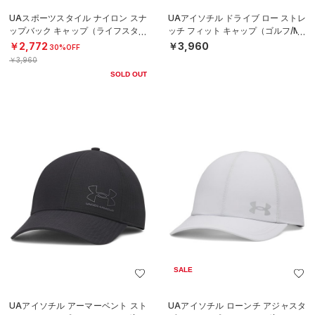
UAスポーツスタイル ナイロン スナ
UAアイソチル ドライブ ロー ストレ
ップバック キャップ（ライフスタイ
ッチ フィット キャップ（ゴルフ/ME
ル/MEN）
N）
￥2,772
￥3,960
30%OFF
￥3,960
SOLD OUT
SALE
UAアイソチル アーマーベント スト
UAアイソチル ローンチ アジャスタ