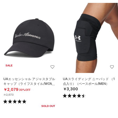
SALE
UAエッセンシャル アジャスタブル
UAスライディング ニーパッド （1
キャップ（ライフスタイル/WOME
点入り）（ベースボール/MEN）
N）
￥3,300
￥2,079
30%OFF
￥2,970
SOLD OUT