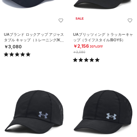
SALE
UAブランド ロックアップ アジャス
UAブリッツィング トラッカーキャ
タブル キャップ（トレーニング/KID
ップ（ライフスタイル/BOYS）
S）
￥2,156
￥3,080
30%OFF
￥3,080