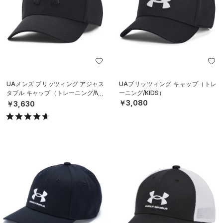
UAメンズ ブリッツィング アジャス
UAブリッツィング キャップ（トレ
タブル キャップ（トレーニング/ME
ーニング/KIDS）
N）
￥3,080
￥3,630