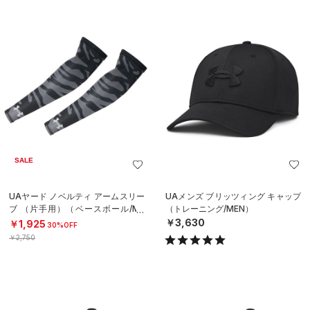
SALE
UAヤード ノベルティ アームスリー
UAメンズ ブリッツィング キャップ
ブ （片手用）（ベースボール/ME
（トレーニング/MEN）
N）
￥3,630
￥1,925
30%OFF
￥2,750