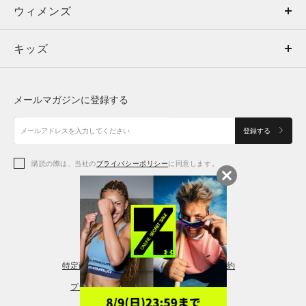
ウィメンズ
トップス
ウィメンズ
キッズ
トップス
ボトムス
キッズ
トップス
ボトムス
シューズ
シューズ
メールマガジンに登録する
ボトムス
シューズ
アクセサリー
アクセサリー
登録する
シューズ
アクセサリー
購読の際は、当社の
プライバシーポリシー
に同意します。
アクセサリー
スポーツブラ
レギンス＆タイツ
特定商取引法に基づく通販の表記
会員規約
プライバシーポリシー