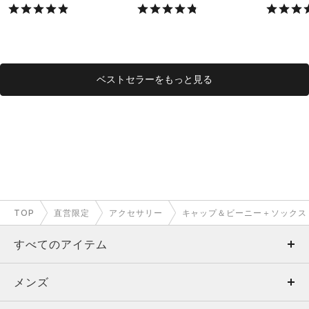
X）
X）
ベストセラーをもっと見る
TOP
直営限定
アクセサリー
キャップ＆ビーニー＋ソックス
すべてのアイテム
メンズ
メンズ