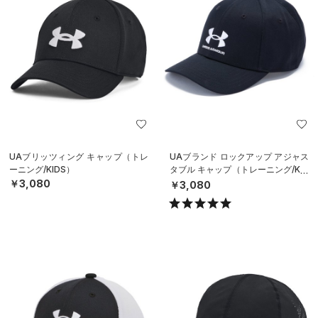
UAブリッツィング キャップ（トレ
UAブランド ロックアップ アジャス
ーニング/KIDS）
タブル キャップ（トレーニング/KID
S）
￥3,080
￥3,080