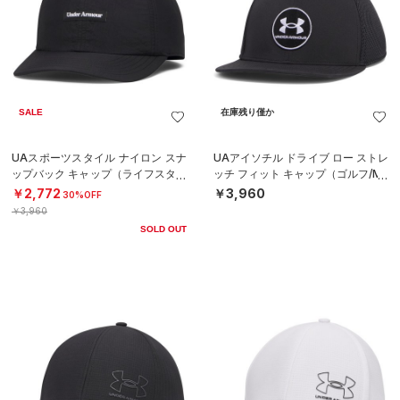
SALE
在庫残り僅か
UAスポーツスタイル ナイロン スナ
UAアイソチル ドライブ ロー ストレ
ップバック キャップ（ライフスタイ
ッチ フィット キャップ（ゴルフ/ME
ル/MEN）
N）
￥2,772
￥3,960
30%OFF
￥3,960
SOLD OUT