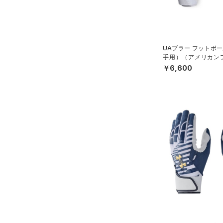
HEATGEAR ARMOUR(ヒート
ギアアーマー)
（0）
STORM(ストーム)
（0）
COLDGEAR INFRARED(コー
UAブラー フットボー
ルドギアインフラレッド)
手用）（アメリカンフ
（0）
N）
￥6,600
AUXETIC(オーゼティック)
（0）
Charged Cotton(チャージド
コットン)
（0）
Rival Fleece(ライバルフリー
ス)
（0）
Armour Fleece(アーマーフリ
ース)
（0）