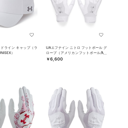
イドライン キャップ（ラ
UAエフナイン ニトロ フットボール グ
NISEX）
ローブ（アメリカンフットボール/ME
N）
￥6,600