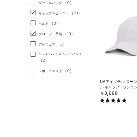
（0）
ダッフルバッグ
（0）
スカート
（2）
ジャケット
（10）
キャップ＆ビーニー
（0）
スイムウェア
（0）
ジャージ
（3）
ベルト
（1）
ベスト
（19）
グローブ・手袋
（0）
ダウン・コート
（3）
アイウェア
（3）
スポーツブラ
リストバンド＆ヘッドバンド
（0）
セットアップ
（2）
（0）
スイムウェア
（0）
スポーツマスク
（23）
ソックス
UAアイソチル ロー
ル キャップ（ランニン
（0）
ネックウォーマー
￥3,960
（1）
スリーブ
（1）
タオル
（0）
ボール
（0）
イヤホン＆ヘッドホン