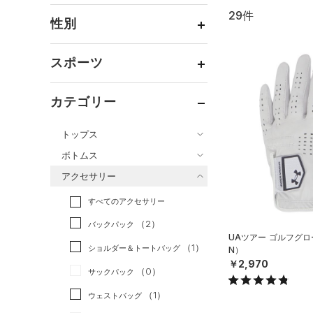
29件
通常価格
（26）
性別
セール
（3）
メンズ
（26）
スポーツ
ウィメンズ
（3）
ベースボール
（14）
ボーイズ
（2）
カテゴリー
バスケットボール
（0）
ガールズ
（0）
トップス
ゴルフ
（5）
ユニセックス
（2）
ボトムス
トレーニング
すべてのトップス
（3）
アクセサリー
すべてのボトムス
ランニング
（3）
（45）
ベースレイヤー
すべてのアクセサリー
（9）
スポーツスタイル
（2）
レギンス&タイツ
（64）
Tシャツ
（2）
アメリカンフットボール
バックパック
（12）
ショートパンツ
（15）
タンクトップ
UAツアー ゴルフグロ
（2）
（1）
ショルダー＆トートバッグ
N）
（3）
パンツ(ロングパンツ)
（14）
ポロシャツ
サッカー
（0）
￥2,970
（0）
サックパック
（0）
スウェット＆フリース
（6）
ロングTシャツ
リカバリー
（0）
（1）
ウェストバッグ
（4）
アンダーウェア
（1）
パーカー&トレーナー
その他
（0）