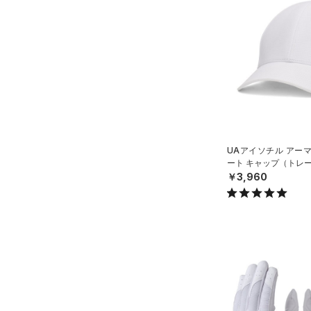
（1）
ウォーターボトル
（4）
その他
シューズ
すべてのシューズ
サイズ
（31）
スポーツシューズ
S(22cm)
カラー
（10）
スパイク
UAアイソチル アー
M(23cm)
スポーツスタイルシューズ
ート キャップ（トレー
ML(24cm)
（11）
￥3,960
ブラック
ホワイト
ブラウン
グリーン
L(25cm)
（3）
サンダル
XL(26cm)
YS(130cm)
ブルー
パープル
レッド
イエロー
YM(140cm)
YSM/YMD
オレンジ
その他
YL(150cm)