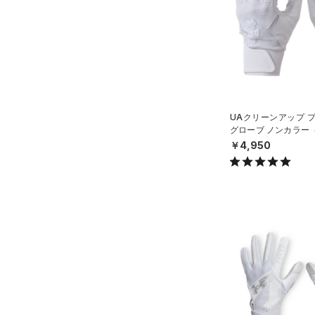
YXL(160cm)
価格
S
M
テクノロジー
～
円
円
L
FLOW(フロー)
（0）
在庫
XL
HOVR(ホバー)
（0）
ONESIZE
UAクリーンアップ 
在庫あり
グローブ ノンカラー
CHARGED(チャージド)
（0）
限定
S(22cm)
EN）
￥4,950
MICRO G(マイクロＧ)
（0）
M(23cm)
直営限定
（0）
コレクション
TRIBASE(トライベース)
ML(24cm)
公式サイト限定
（0）
（0）
L(25cm)
プロジェクトロック
（0）
在庫残りわずか
（0）
RUSH(ラッシュ)
（0）
XS(21cm)
ステフィン・カリー
（0）
ISO-CHILL(アイソチル)
（3）
XL(26cm)
アジア限定
（0）
Tech(テック)
（0）
SMMD
COLDGEAR ARMOUR(コール
MDLG
ドギアアーマー)
（0）
LGXL