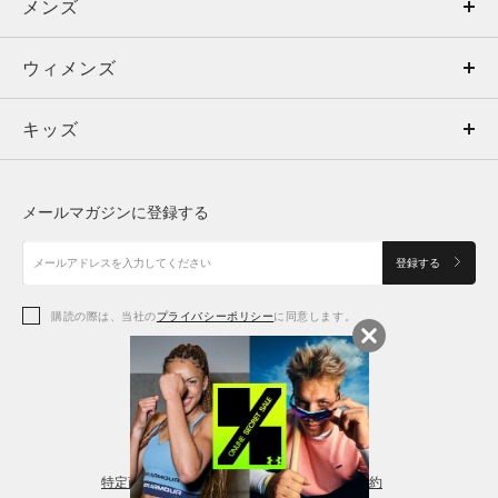
メンズ
メンズ
ウィメンズ
トップス
ウィメンズ
キッズ
トップス
ボトムス
キッズ
トップス
ボトムス
シューズ
シューズ
メールマガジンに登録する
ボトムス
シューズ
アクセサリー
アクセサリー
登録する
シューズ
アクセサリー
購読の際は、当社の
プライバシーポリシー
に同意します。
アクセサリー
スポーツブラ
レギンス＆タイツ
特定商取引法に基づく通販の表記
会員規約