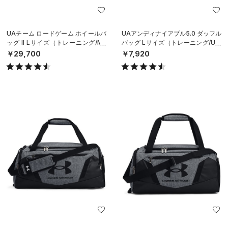
UAチーム ロードゲーム ホイールバ
UAアンディナイアブル5.0 ダッフル
ッグ II Lサイズ（トレーニング/ME
バッグ Lサイズ（トレーニング/UNI
N）
SEX）
￥29,700
￥7,920