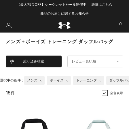
【最大75%OFF】シークレットセール開催中 ｜ 詳細はこちら
商品のお届けに関するお知らせ
メンズ＋ボーイズ トレーニング ダッフルバッグ
絞り込み検索
レビュー良い順
選択中の条件：
メンズ
ボーイズ
トレーニング
ダッフルバ
15件
全色表示