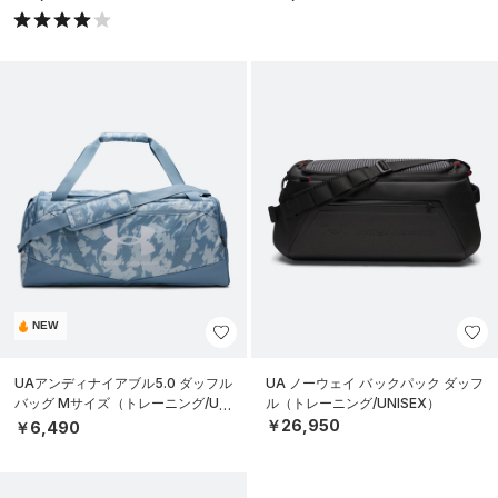
NEW
UAアンディナイアブル5.0 ダッフル
UA ノーウェイ バックパック ダッフ
バッグ Mサイズ（トレーニング/UNI
ル（トレーニング/UNISEX）
SEX）
￥26,950
￥6,490