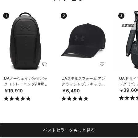
1
2
3
直営限定
UAノーウェイ バックパッ
UAステルスフォーム アン
UAドライ
ク（トレーニング/UNISE
クラッシャブル キャップ
ッグ（ゴルフ
X）
（ライフスタイル/UNISE
￥39,60
￥19,910
￥6,490
X）
ベストセラーをもっと見る