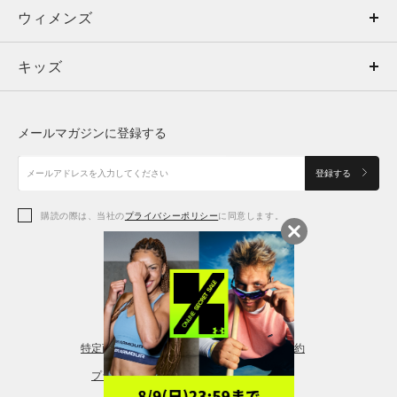
ウィメンズ
トップス
ウィメンズ
キッズ
トップス
ボトムス
キッズ
トップス
ボトムス
シューズ
シューズ
メールマガジンに登録する
ボトムス
シューズ
アクセサリー
アクセサリー
登録する
シューズ
アクセサリー
購読の際は、当社の
プライバシーポリシー
に同意します。
アクセサリー
スポーツブラ
レギンス＆タイツ
特定商取引法に基づく通販の表記
会員規約
プライバシーポリシー