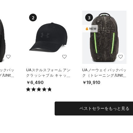
2
3
NEW
バックパッ
UAステルスフォーム アン
UAノーウェイ バックパッ
UNISE
クラッシャブル キャップ
ク（トレーニング/UNISE
（ライフスタイル/UNISE
X）
￥6,490
￥19,910
X）
ベストセラーをもっと見る