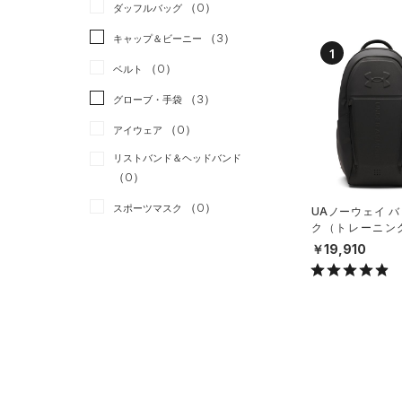
（0）
ダッフルバッグ
（0）
スカート
（0）
ジャケット
（3）
キャップ＆ビーニー
（0）
スイムウェア
（0）
ジャージ
1
（0）
ベルト
（3）
ベスト
（3）
グローブ・手袋
（0）
ダウン・コート
（0）
アイウェア
（0）
スポーツブラ
リストバンド＆ヘッドバンド
（0）
セットアップ
（0）
（0）
スイムウェア
（0）
スポーツマスク
UAノーウェイ 
ク（トレーニング/
（3）
ソックス
X）
￥19,910
（0）
ネックウォーマー
（0）
スリーブ
（0）
タオル
（0）
ボール
（0）
イヤホン＆ヘッドホン