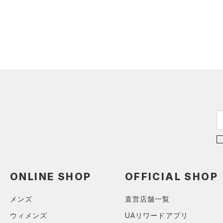
（0）
ウォーターボトル
（0）
その他
シューズ
すべてのシューズ
サイズ
（2）
スポーツシューズ
カテゴリーを選択してください。
カラー
（0）
スパイク
スポーツスタイルシューズ
（0）
価格
ブラック
ホワイト
ブラウン
グリーン
（0）
サンダル
テクノロジー
～
円
円
ブルー
パープル
レッド
イエロー
ONLINE SHOP
OFFICIAL SHOP
FLOW(フロー)
（0）
在庫
HOVR(ホバー)
（0）
メンズ
直営店舗一覧
オレンジ
その他
在庫あり
CHARGED(チャージド)
（0）
限定
ウィメンズ
UAリワードアプリ