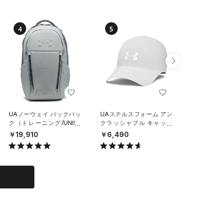
4
5
6
UAノーウェイ バックパッ
UAステルスフォーム アン
UAステ
ク（トレーニング/UNISE
クラッシャブル キャップ
クラッシ
X）
（ライフスタイル/UNISE
（ライフ
￥19,910
￥6,490
￥6,49
X）
X）