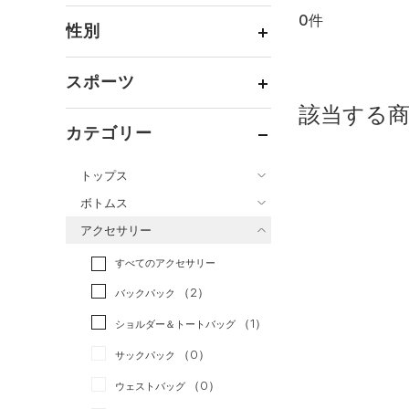
0件
通常価格
（0）
性別
セール
（0）
メンズ
（0）
スポーツ
ウィメンズ
（0）
該当する
ベースボール
（0）
ボーイズ
（0）
カテゴリー
バスケットボール
（0）
ガールズ
（0）
トップス
ゴルフ
（0）
ユニセックス
（0）
ボトムス
トレーニング
すべてのトップス
（0）
アクセサリー
すべてのボトムス
ランニング
（0）
（12）
ベースレイヤー
すべてのアクセサリー
（3）
スポーツスタイル
（0）
レギンス&タイツ
（4）
Tシャツ
（2）
アメリカンフットボール
バックパック
（3）
ショートパンツ
（0）
タンクトップ
（0）
（1）
ショルダー＆トートバッグ
（4）
パンツ(ロングパンツ)
（0）
ポロシャツ
サッカー
（0）
（0）
サックパック
（0）
スウェット＆フリース
（0）
ロングTシャツ
リカバリー
（0）
（0）
ウェストバッグ
（6）
アンダーウェア
（4）
パーカー&トレーナー
その他
（0）