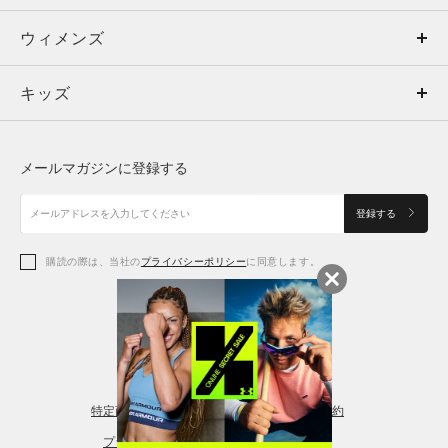
ウィメンズ
トップス
ウィメンズ
キッズ
トップス
ボトムス
キッズ
トップス
ボトムス
シューズ
シューズ
メールマガジンに登録する
ボトムス
シューズ
アクセサリー
アクセサリー
登録する
シューズ
アクセサリー
購読の際は、当社の
プライバシーポリシー
に同意します。
アクセサリー
スポーツブラ
レギンス＆タイツ
特定商取引法に基づく通販の表記
会員規約
プライバシーポリシー