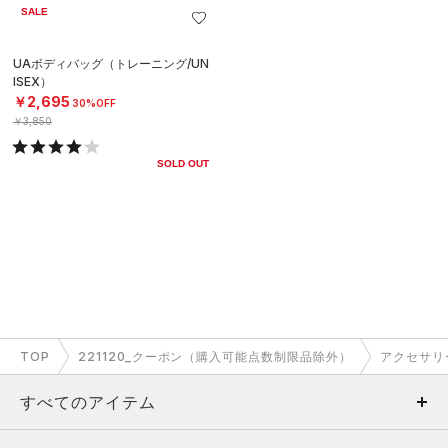
SALE
UAボディバッグ（トレーニング/UN
ISEX）
￥2,695
30%OFF
￥3,850
SOLD OUT
TOP
221120_クーポン（購入可能点数制限品除外）
アクセサリ
すべてのアイテム