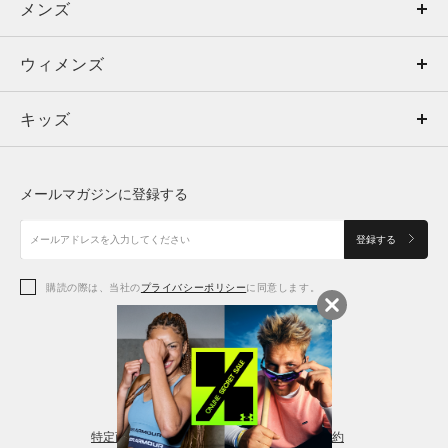
メンズ
メンズ
ウィメンズ
トップス
ウィメンズ
キッズ
トップス
ボトムス
キッズ
トップス
ボトムス
シューズ
シューズ
メールマガジンに登録する
ボトムス
シューズ
アクセサリー
アクセサリー
登録する
シューズ
アクセサリー
購読の際は、当社の
プライバシーポリシー
に同意します。
アクセサリー
スポーツブラ
レギンス＆タイツ
特定商取引法に基づく通販の表記
会員規約