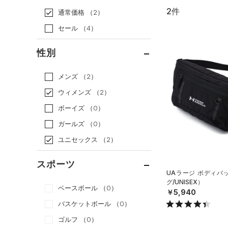
2件
通常価格
（2）
セール
（4）
性別
メンズ
（2）
ウィメンズ
（2）
ボーイズ
（0）
ガールズ
（0）
ユニセックス
（2）
スポーツ
UAラージ ボディバ
グ/UNISEX）
ベースボール
（0）
￥5,940
バスケットボール
（0）
ゴルフ
（0）