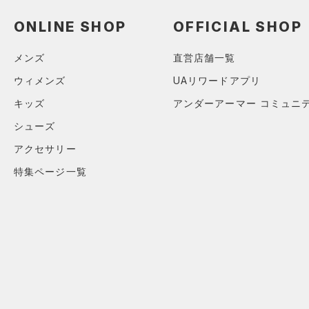
（8）
ショートパンツ
（2）
タンクトップ
（1）
ショルダー＆トートバッグ
（18）
ONLINE SHOP
OFFICIAL SHOP
パンツ(ロングパンツ)
（4）
ポロシャツ
（5）
サックパック
（3）
スウェット＆フリース
（5）
ロングTシャツ
メンズ
直営店舗一覧
（2）
ウェストバッグ
（3）
アンダーウェア
（5）
パーカー&トレーナー
ウィメンズ
UAリワードアプリ
（12）
ダッフルバッグ
（0）
スカート
（10）
ジャケット
キッズ
アンダーアーマー コミュニ
（0）
キャップ＆ビーニー
（0）
スイムウェア
（9）
ジャージ
シューズ
（0）
ベルト
（0）
ベスト
アクセサリー
（2）
グローブ・手袋
（1）
ダウン・コート
特集ページ一覧
（1）
アイウェア
（9）
スポーツブラ
リストバンド＆ヘッドバンド
（0）
セットアップ
（2）
（0）
スイムウェア
（0）
スポーツマスク
（15）
ソックス
（0）
ネックウォーマー