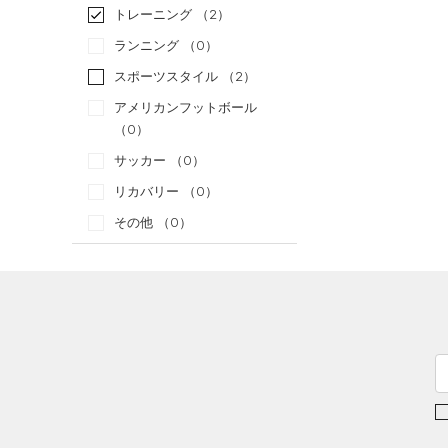
トレーニング
（2）
ランニング
（0）
スポーツスタイル
（2）
アメリカンフットボール
（0）
サッカー
（0）
リカバリー
（0）
その他
（0）
カテゴリー
トップス
ボトムス
すべてのトップス
アクセサリー
すべてのボトムス
（10）
ベースレイヤー
すべてのアクセサリー
（11）
レギンス&タイツ
（12）
Tシャツ
（16）
バックパック