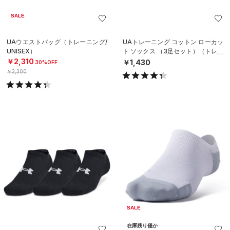
SALE
UAウエストバッグ（トレーニング/
UAトレーニング コットン ローカッ
UNISEX）
ト ソックス （3足セット）（トレー
ニング/UNISEX）
￥2,310
￥1,430
30%OFF
￥3,300
SALE
在庫残り僅か