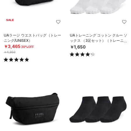
SALE
UAラージ ウエストバッグ（トレー
UAトレーニング コットン クルー ソ
ニング/UNISEX）
ックス （3足セット）（トレーニン
グ/UNISEX）
￥3,465
￥1,650
30%OFF
￥4,950