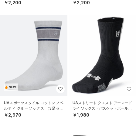
ル/KIDS）
ル/KIDS）
￥2,200
￥2,200
NEW
UAスポーツスタイル コットン ノベ
UAストリート クエスト アーマード
ルティ クルーソックス （3足セッ
ライ ソックス（バスケットボール/U
ト）（トレーニング/UNISEX）
NISEX）
￥2,970
￥1,980