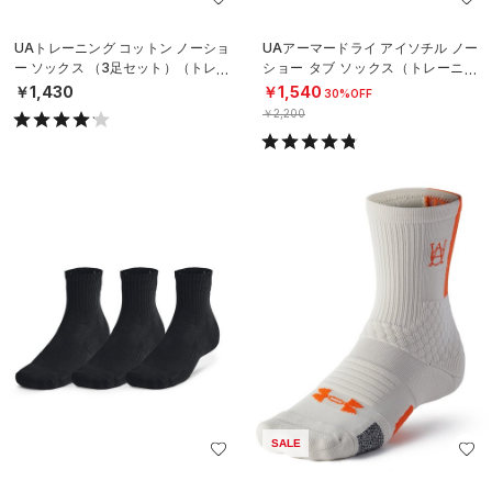
UAトレーニング コットン ノーショ
UAアーマードライ アイソチル ノー
ー ソックス （3足セット）（トレー
ショー タブ ソックス（トレーニン
ニング/UNISEX）
グ/UNISEX）
￥1,430
￥1,540
30%OFF
￥2,200
SALE