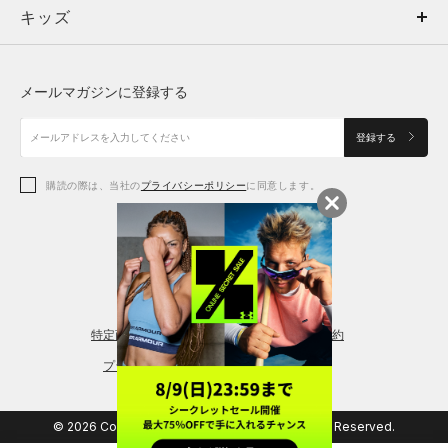
キッズ
トップス
ボトムス
キッズ
トップス
ボトムス
シューズ
シューズ
メールマガジンに登録する
ボトムス
シューズ
アクセサリー
アクセサリー
登録する
シューズ
アクセサリー
購読の際は、当社の
プライバシーポリシー
に同意します。
アクセサリー
スポーツブラ
レギンス＆タイツ
特定商取引法に基づく通販の表記
会員規約
プライバシーポリシー
© 2026 Copyright DOME Corporation. All Rights Reserved.