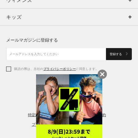
ウィメンズ
トップス
ウィメンズ
キッズ
トップス
ボトムス
キッズ
トップス
ボトムス
シューズ
シューズ
メールマガジンに登録する
ボトムス
シューズ
アクセサリー
アクセサリー
登録する
シューズ
アクセサリー
購読の際は、当社の
プライバシーポリシー
に同意します。
アクセサリー
スポーツブラ
レギンス＆タイツ
特定商取引法に基づく通販の表記
会員規約
プライバシーポリシー