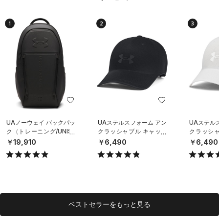
1
2
3
UAノーウェイ バックパッ
UAステルスフォーム アン
UAステル
ク（トレーニング/UNISE
クラッシャブル キャップ
クラッシャ
X）
（ライフスタイル/UNISE
（ライフスタ
￥19,910
￥6,490
￥6,490
X）
X）
ベストセラーをもっと見る