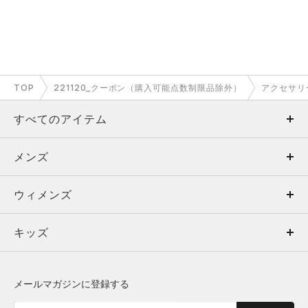
TOP
221120_クーポン（購入可能点数制限品除外）
アクセサリ
すべてのアイテム
メンズ
メンズ
ウィメンズ
トップス
ウィメンズ
キッズ
トップス
ボトムス
キッズ
トップス
ボトムス
シューズ
シューズ
メールマガジンに登録する