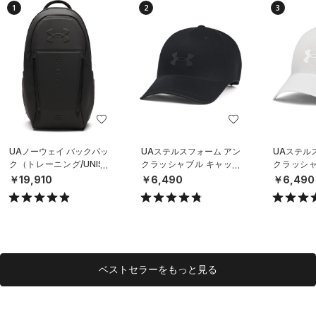
1
2
3
UAノーウェイ バックパッ
UAステルスフォーム アン
UAステル
ク（トレーニング/UNISE
クラッシャブル キャップ
クラッシャ
X）
（ライフスタイル/UNISE
（ライフスタ
￥19,910
￥6,490
￥6,490
X）
X）
ベストセラーをもっと見る