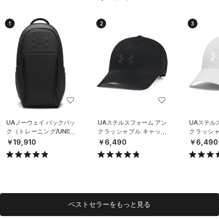
1
2
3
UAノーウェイ バックパッ
UAステルスフォーム アン
UAステル
ク（トレーニング/UNISE
クラッシャブル キャップ
クラッシャ
X）
（ライフスタイル/UNISE
（ライフスタ
￥19,910
￥6,490
￥6,490
X）
X）
ベストセラーをもっと見る