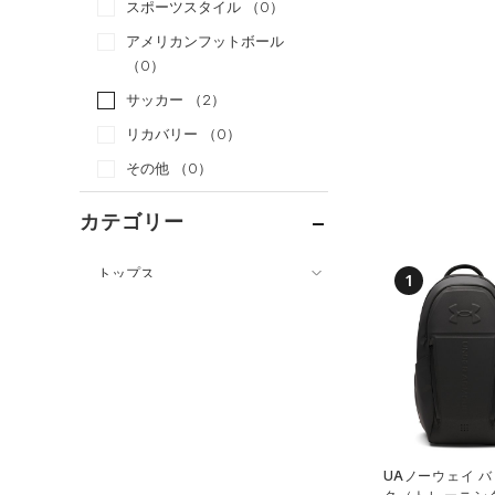
スポーツスタイル
（0）
アメリカンフットボール
（0）
サッカー
（2）
リカバリー
（0）
その他
（0）
カテゴリー
トップス
1
ボトムス
すべてのトップス
アクセサリー
すべてのボトムス
（8）
ベースレイヤー
すべてのアクセサリー
（1）
レギンス&タイツ
（17）
Tシャツ
（3）
バックパック
（13）
ショートパンツ
（4）
タンクトップ
ショルダー＆トートバッグ
（10）
パンツ(ロングパンツ)
（12）
ポロシャツ
（0）
UAノーウェイ 
（1）