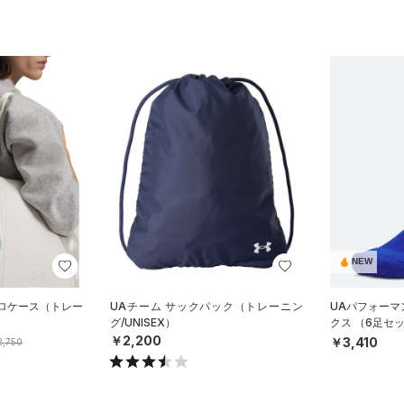
NEW
クロケース（トレー
UAチーム サックパック（トレーニン
UAパフォーマ
グ/UNISEX）
クス （6足セ
ISEX）
￥2,200
￥3,410
,750