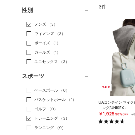
3件
通常価格
（2）
性別
セール
（1）
メンズ
（3）
ウィメンズ
（3）
ボーイズ
（1）
ガールズ
（1）
ユニセックス
（3）
スポーツ
SALE
ベースボール
（0）
バスケットボール
（1）
UAコンテイン マイ
ニング/UNISEX）
ゴルフ
（0）
￥1,925
30%OFF
￥2
トレーニング
（3）
ランニング
（0）