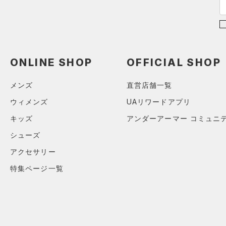
（0）
ボール
（0）
イヤホン＆ヘッドホン
（0）
ウォーターボトル
ONLINE SHOP
OFFICIAL SHOP
（0）
その他
メンズ
直営店舗一覧
シューズ
ウィメンズ
UAリワードアプリ
すべてのシューズ
サイズ
キッズ
アンダーアーマー コミュニ
（0）
スポーツシューズ
YS(130cm)
シューズ
カラー
（0）
スパイク
YM(140cm)
アクセサリー
スポーツスタイルシューズ
YL(150cm)
（0）
特集ページ一覧
ブラック
ホワイト
ブラウン
グリーン
XS
（0）
サンダル
S
M
ブルー
パープル
レッド
イエロー
L