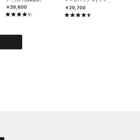
グ（ゴルフ/UNISEX）
イールバッグ II Lサイズ
クラッシ
（トレーニング/MEN）
（ライフ
￥39,600
￥29,700
￥6,49
X）