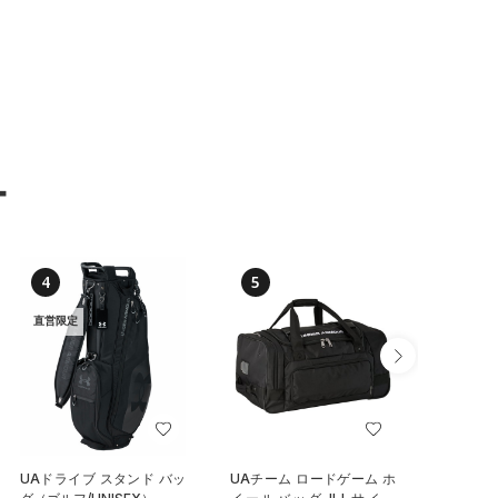
ー
4
5
6
直営限定
UAドライブ スタンド バッ
UAチーム ロードゲーム ホ
UAステ