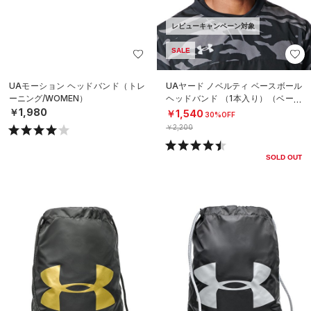
レビューキャンペーン対象
SALE
UAモーション ヘッドバンド（トレ
UAヤード ノベルティ ベースボール
ーニング/WOMEN）
ヘッドバンド （1本入り）（ベース
ボール/MEN）
￥1,980
￥1,540
30%OFF
￥2,200
SOLD OUT