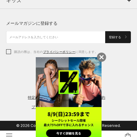
キッズ
トップス
ボトムス
キッズ
トップス
ボトムス
シューズ
シューズ
メールマガジンに登録する
ボトムス
シューズ
アクセサリー
アクセサリー
登録する
シューズ
アクセサリー
購読の際は、当社の
プライバシーポリシー
に同意します。
アクセサリー
スポーツブラ
レギンス＆タイツ
特定商取引法に基づく通販の表記
会員規約
プライバシーポリシー
© 2026 Copyright DOME Corporation. All Rights Reserved.