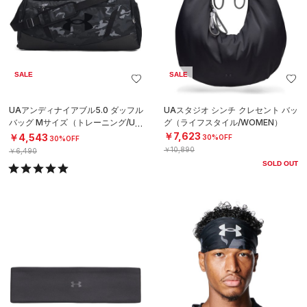
SALE
SALE
UAアンディナイアブル5.0 ダッフル
UAスタジオ シンチ クレセント バッ
バッグ Mサイズ（トレーニング/UNI
グ（ライフスタイル/WOMEN）
SEX）
￥7,623
￥4,543
30%OFF
30%OFF
￥10,890
￥6,490
SOLD OUT