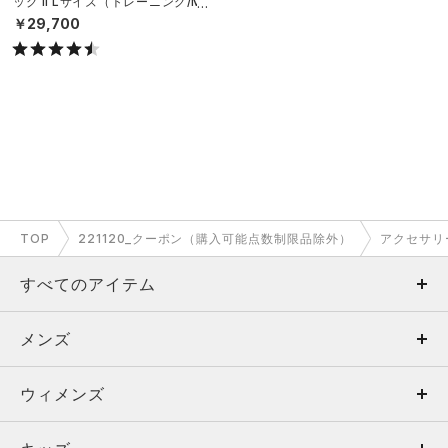
ッグ II Lサイズ（トレーニング/ME
N）
￥29,700
TOP
221120_クーポン（購入可能点数制限品除外）
アクセサリ
すべてのアイテム
メンズ
メンズ
ウィメンズ
トップス
ウィメンズ