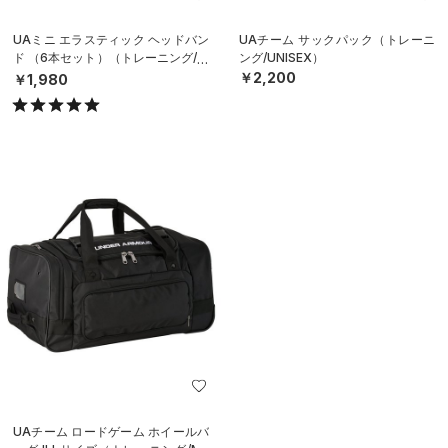
UAミニ エラスティック ヘッドバン
UAチーム サックパック（トレーニ
ド （6本セット）（トレーニング/W
ング/UNISEX）
OMEN）
￥2,200
￥1,980
UAチーム ロードゲーム ホイールバ