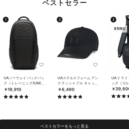
ベストセラー
1
2
3
直営限定
UAノーウェイ バックパッ
UAステルスフォーム アン
UAドライ
ク（トレーニング/UNISE
クラッシャブル キャップ
ッグ（ゴルフ
X）
（ライフスタイル/UNISE
￥39,60
￥19,910
￥6,490
X）
ベストセラーをもっと見る