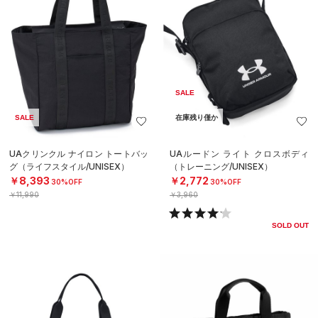
SALE
SALE
在庫残り僅か
UAクリンクル ナイロン トートバッ
UAルードン ライト クロスボディ
グ（ライフスタイル/UNISEX）
（トレーニング/UNISEX）
￥8,393
￥2,772
30%OFF
30%OFF
￥11,990
￥3,960
SOLD OUT