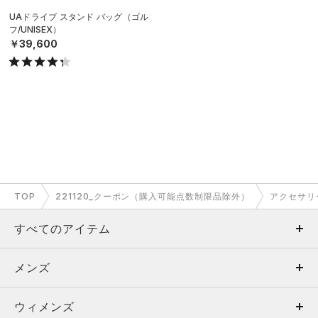
UAドライブ スタンド バッグ（ゴル
フ/UNISEX）
￥39,600
TOP
221120_クーポン（購入可能点数制限品除外）
アクセサリ
すべてのアイテム
メンズ
メンズ
ウィメンズ
トップス
ウィメンズ