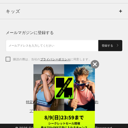
キッズ
トップス
ボトムス
キッズ
トップス
ボトムス
シューズ
シューズ
メールマガジンに登録する
ボトムス
シューズ
アクセサリー
アクセサリー
登録する
シューズ
アクセサリー
購読の際は、当社の
プライバシーポリシー
に同意します。
アクセサリー
スポーツブラ
レギンス＆タイツ
特定商取引法に基づく通販の表記
会員規約
プライバシーポリシー