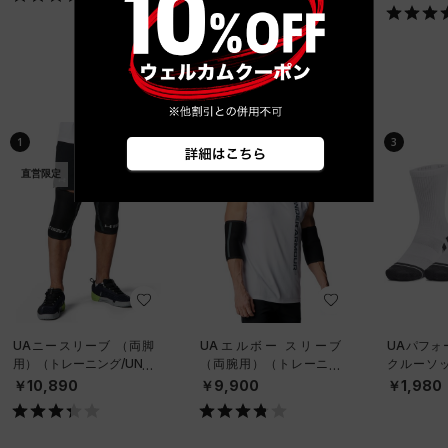
ベストセラー
1
2
3
直営限定
直営限定
UAニースリーブ （両脚
UAエルボー スリーブ
UAパフォ
用）（トレーニング/UNIS
（両腕用）（トレーニン
クルーソッ
EX）
グ/UNISEX）
ット）（ト
￥10,890
￥9,900
￥1,980
NISEX）