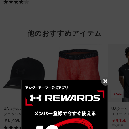
他のおすすめアイテム
SALE
UAステルスフォーム アン
UAパフォーマンステック
UAクール
クラッシャブル キャップ
6インチ ノベルティ アン
スリーブ 
（ライフスタイル/UNISE
ダーウェア（トレーニン
ーニング/
￥6,490
￥2,970
￥4,158
X）
グ/MEN）
￥5,940