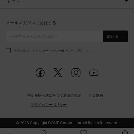
キッズ
トップス
ボトムス
キッズ
トップス
ボトムス
シューズ
シューズ
メールマガジンに登録する
ボトムス
シューズ
アクセサリー
アクセサリー
登録する
シューズ
アクセサリー
購読の際は、当社の
プライバシーポリシー
に同意します。
アクセサリー
スポーツブラ
レギンス＆タイツ
特定商取引法に基づく通販の表記
会員規約
プライバシーポリシー
© 2026 Copyright DOME Corporation. All Rights Reserved.