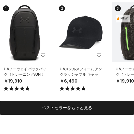
1
2
3
NEW
UAノーウェイ バックパッ
UAステルスフォーム アン
UAノーウ
ク（トレーニング/UNISE
クラッシャブル キャップ
ク（トレーニ
X）
（ライフスタイル/UNISE
X）
￥19,910
￥6,490
￥19,91
X）
ベストセラーをもっと見る