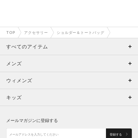
TOP
アクセサリー
ショルダー＆トートバッグ
すべてのアイテム
メンズ
メンズ
ウィメンズ
トップス
ウィメンズ
キッズ
トップス
ボトムス
キッズ
トップス
ボトムス
シューズ
シューズ
メールマガジンに登録する
ボトムス
シューズ
アクセサリー
アクセサリー
登録する