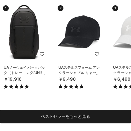
1
2
3
UAノーウェイ バックパッ
UAステルスフォーム アン
UAステル
ク（トレーニング/UNISE
クラッシャブル キャップ
クラッシャ
X）
（ライフスタイル/UNISE
（ライフスタ
￥19,910
￥6,490
￥6,490
X）
X）
ベストセラーをもっと見る